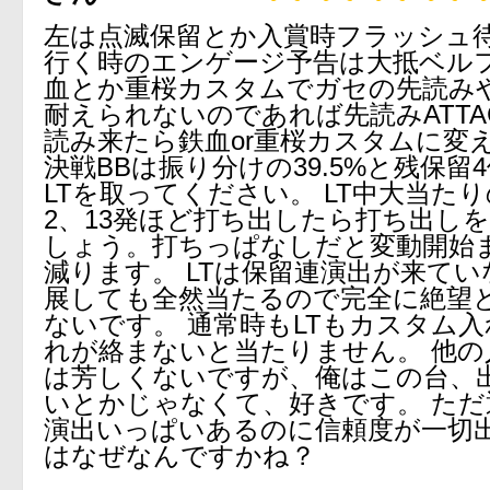
左は点滅保留とか入賞時フラッシュ待
行く時のエンゲージ予告は大抵ベル
血とか重桜カスタムでガセの先読み
耐えられないのであれば先読みATTA
読み来たら鉄血or重桜カスタムに変
決戦BBは振り分けの39.5%と残保留
LTを取ってください。 LT中大当たり
2、13発ほど打ち出したら打ち出し
しょう。打ちっぱなしだと変動開始
減ります。 LTは保留連演出が来て
展しても全然当たるので完全に絶望
ないです。 通常時もLTもカスタム
れが絡まないと当たりません。 他の
は芳しくないですが、俺はこの台、
いとかじゃなくて、好きです。 ただ
演出いっぱいあるのに信頼度が一切
はなぜなんですかね？