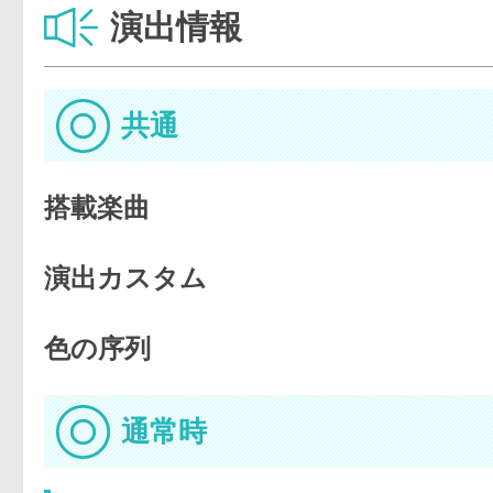
演出情報
共通
搭載楽曲
演出カスタム
色の序列
通常時