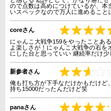
ので点数は高めにつけているが、本
いスペックなので万人に進めること
coreさん
にゃんこ大戦争159をやったことあ
よ楽しさが！にゃんこ大戦争の右をオー
にした台と思っていい 継続率だけ少
新参者さん
俺も打ち方が下手なだけかもだけど、表
持ち15000だったんだけど笑
panaさん