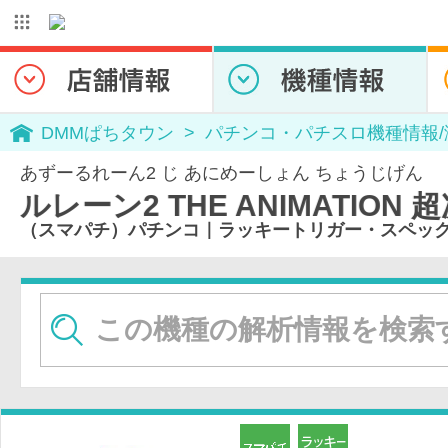
DMMぱちタウン
パチンコ・パチスロ機種情報
あずーるれーん2 じ あにめーしょん ちょうじげん
 ANIMATION 超次元