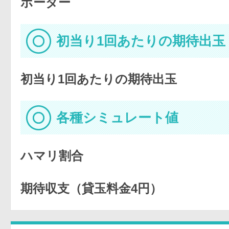
ボーダー
初当り1回あたりの期待出玉
初当り1回あたりの期待出玉
各種シミュレート値
ハマリ割合
期待収支（貸玉料金4円）