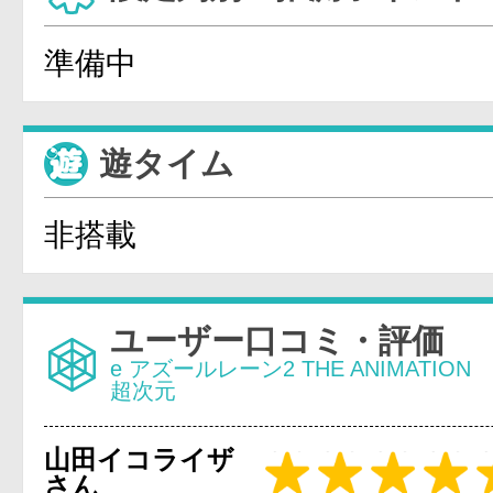
準備中
遊タイム
非搭載
ユーザー口コミ・評価
e アズールレーン2 THE ANIMATION
超次元
山田イコライザ
さん