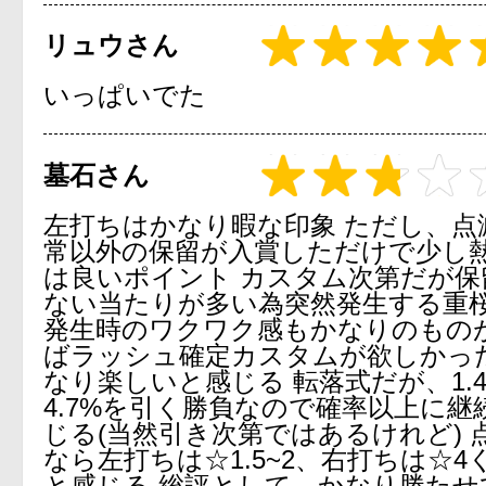
リュウさん
いっぱいでた
墓石さん
左打ちはかなり暇な印象 ただし、点
常以外の保留が入賞しただけで少し
は良いポイント カスタム次第だが保
ない当たりが多い為突然発生する重
発生時のワクワク感もかなりのものが
ばラッシュ確定カスタムが欲しかった
なり楽しいと感じる 転落式だが、1.
4.7%を引く勝負なので確率以上に継
じる(当然引き次第ではあるけれど) 
なら左打ちは☆1.5~2、右打ちは☆
と感じる 総評として、かなり勝たせ