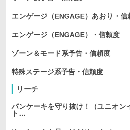
エンゲージ（ENGAGE）あおり・信
エンゲージ（ENGAGE）・信頼度
ゾーン＆モード系予告・信頼度
特殊ステージ系予告・信頼度
リーチ
パンケーキを守り抜け！（ユニオン
ト…