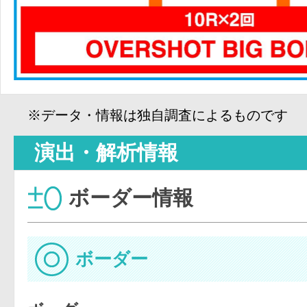
※データ・情報は独自調査によるものです
演出・解析情報
ボーダー情報
ボーダー