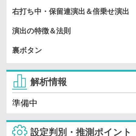
右打ち中・保留連演出＆倍乗せ演出
演出の特徴＆法則
裏ボタン
解析情報
準備中
設定判別・推測ポイント