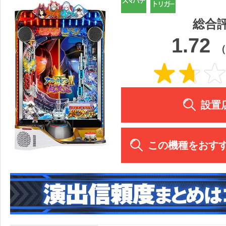
総合
1.72
（
設置
この機種をおす