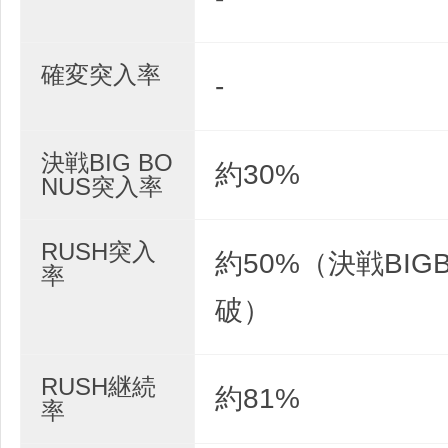
確変突入率
-
決戦BIG BO
約30%
NUS突入率
RUSH突入
約50%（決戦BIG
率
破）
RUSH継続
約81%
率