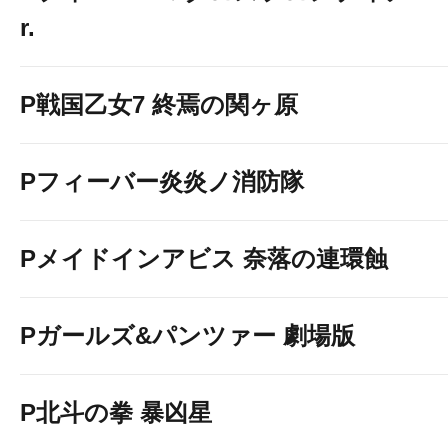
r.
パチンコ館 ライ
P戦国乙女7 終焉の関ヶ原
Pフィーバー炎炎ノ消防隊
Pメイドインアビス 奈落の連環蝕
Pガールズ&パンツァー 劇場版
P北斗の拳 暴凶星