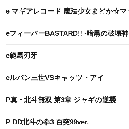
おすすめルー
e マギアレコード 魔法少女まどか☆
eフィーバーBASTARD!! -暗黒の破壊神
e範馬刃牙
eルパン三世VSキャッツ・アイ
P真・北斗無双 第3章 ジャギの逆襲
P DD北斗の拳3 百突99ver.