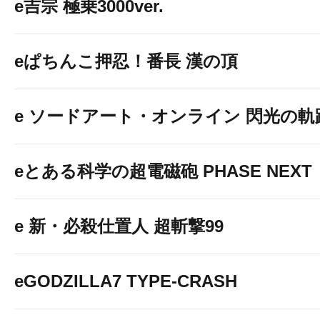
e吉宗 極乗3000ver.
eぱちんこ押忍！番長 漢の頂
e ソードアート・オンライン 閃光の軌
eとある科学の超電磁砲 PHASE NEXT
e 新・必殺仕置人 超斬撃99
eGODZILLA7 TYPE-CRASH