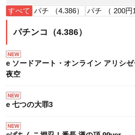
すべて
パチ （4.386）
パチ （ 200円
パチンコ（4.386）
NEW
e ソードアート・オンライン アリシ
夜空
NEW
e 七つの大罪3
NEW
eぱちんこ押忍！番長 漢の頂 99ver.