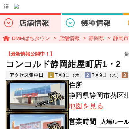
DMMぱちタウン
店舗情報
静岡県
静岡市
【最新情報公開中！】
最
コンコルド静岡紺屋町店1・2
アクセス集中日
7月8日（水）
7月9日（木）
1
2
3
住所
静岡県静岡市葵区紺
地図を見る
営業時間
入場ルー