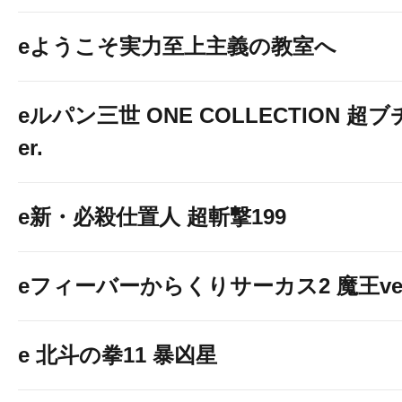
eようこそ実力至上主義の教室へ
eルパン三世 ONE COLLECTION 超ブ
er.
e新・必殺仕置人 超斬撃199
最寄り
バス
の
eフィーバーからくりサーカス2 魔王ver
e 北斗の拳11 暴凶星