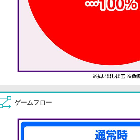
ゲームフロー