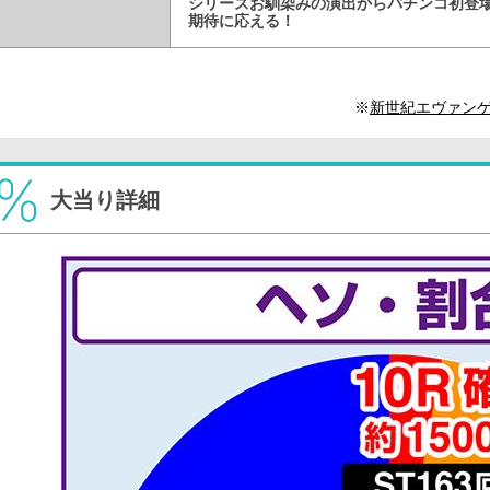
シリーズお馴染みの演出からパチンコ初登
期待に応える！
※
新世紀エヴァン
大当り詳細