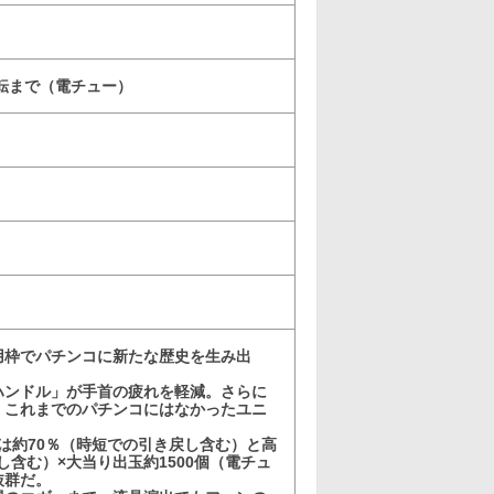
3回転まで（電チュー）
用枠でパチンコに新たな歴史を生み出
ハンドル」が手首の疲れを軽減。さらに
、これまでのパチンコにはなかったユニ
率は約70％（時短での引き戻し含む）と高
し含む）×大当り出玉約1500個（電チュ
抜群だ。