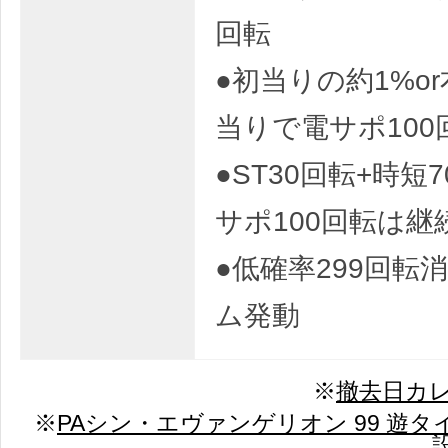
回転
●初当りの約1%o
当りで電サポ100
●ST30回転+時短
サポ100回転は継
●低確率299回転
ム発動
※
撤去日カ
※
PAシン・エヴァンゲリオン 99 遊タイ