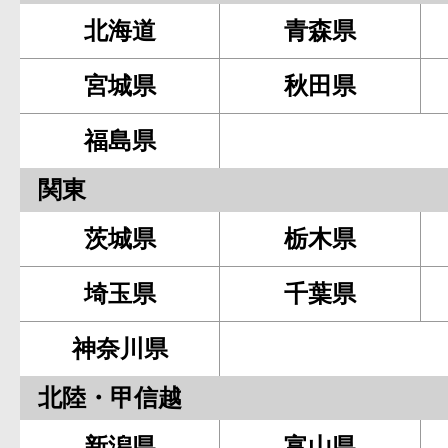
北海道
青森県
宮城県
秋田県
福島県
関東
茨城県
栃木県
埼玉県
千葉県
神奈川県
北陸・甲信越
新潟県
富山県