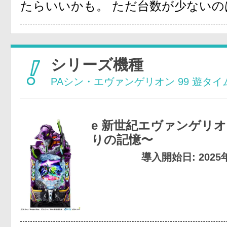
たらいいかも。 ただ台数が少ないの
シリーズ機種
PAシン・エヴァンゲリオン 99 遊タイム
e 新世紀エヴァンゲリオ
りの記憶〜
導入開始日: 2025