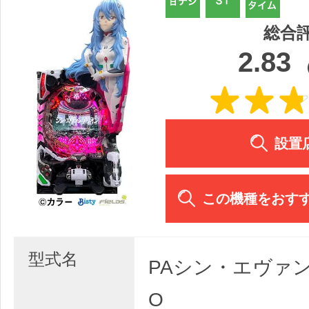
総合
2.83
設置
この機種をおす
型式名
PAシン・エヴァ
O