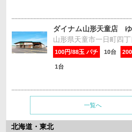
ダイナム山形天童店 
山形県天童市一日町四丁
100円/88玉 パチ
10台
20
1台
一覧へ
北海道・東北