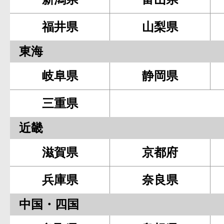
福井県
山梨県
東海
岐阜県
静岡県
三重県
近畿
滋賀県
京都府
兵庫県
奈良県
中国・四国