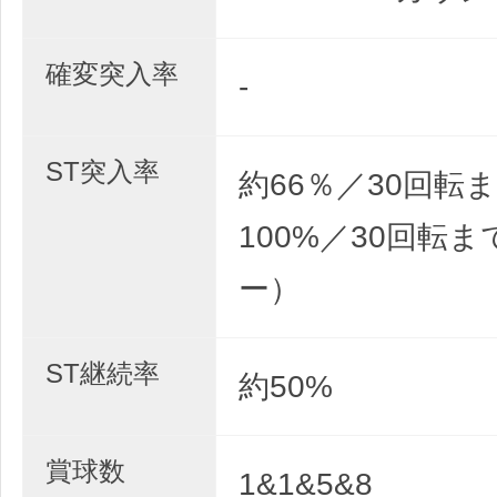
確変突入率
-
ST突入率
約66％／30回転
100%／30回転
ー）
ST継続率
約50%
賞球数
1&1&5&8