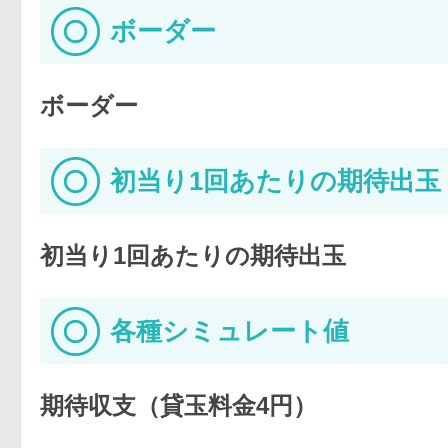
ボーダー
ボーダー
初当り1回あたりの期待出玉
初当り1回あたりの期待出玉
各種シミュレート値
期待収支（貸玉料金4円）