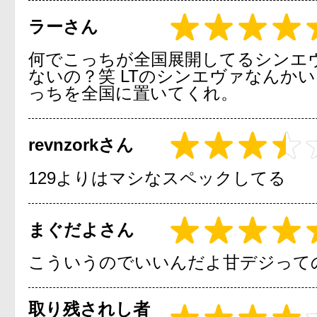
ラーさん
何でこっちが全国展開してるシンエ
ないの？笑 LTのシンエヴァなんか
っちを全国に置いてくれ。
revnzorkさん
129よりはマシなスペックしてる
まぐだよさん
こういうのでいいんだよ甘デジって
取り残されし者