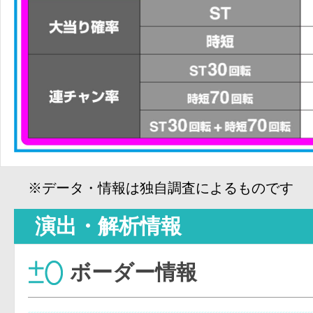
※データ・情報は独自調査によるものです
演出・解析情報
ボーダー情報