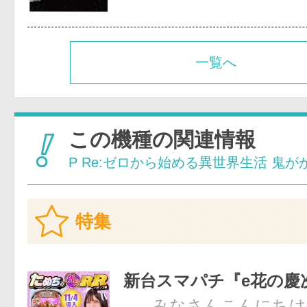
一覧へ
この機種の関連情報
P Re:ゼロから始める異世界生活 鬼がかり 
特集
新台スマパチ『e花の慶
みなさんこんにちは