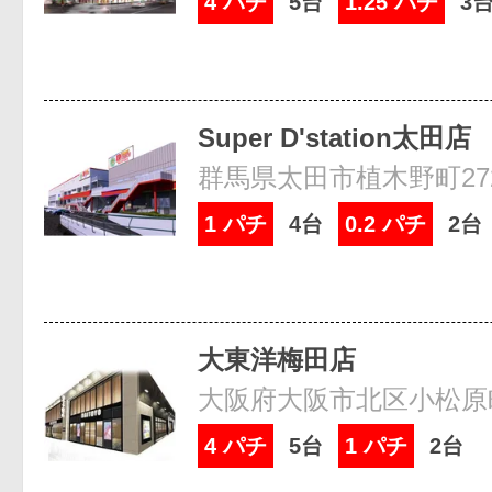
4 パチ
5台
1.25 パチ
3
Super D'station太田店
群馬県太田市植木野町27
1 パチ
4台
0.2 パチ
2台
大東洋梅田店
大阪府大阪市北区小松原町
4 パチ
5台
1 パチ
2台