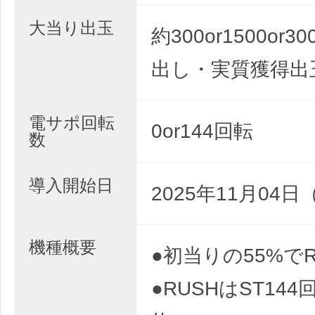
大当り出玉
約300or1500or
出し・実質獲得出
電サポ回転
0or144回転
数
導入開始日
2025年11月04日
機種概要
●初当りの55%で
●RUSHはST14