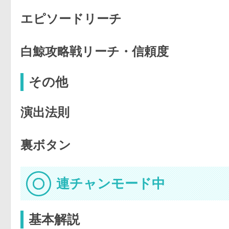
エピソードリーチ
白鯨攻略戦リーチ・信頼度
その他
演出法則
裏ボタン
連チャンモード中
基本解説