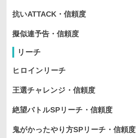
抗いATTACK・信頼度
擬似連予告・信頼度
リーチ
ヒロインリーチ
王選チャレンジ・信頼度
絶望バトルSPリーチ・信頼度
鬼がかったやり方SPリーチ・信頼度