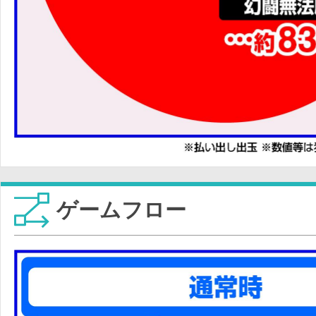
ゲームフロー