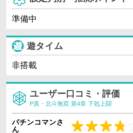
準備中
遊タイム
非搭載
ユーザー口コミ・評価
P真・北斗無双 第4章 下剋上闘
パチンコマンさ
ん