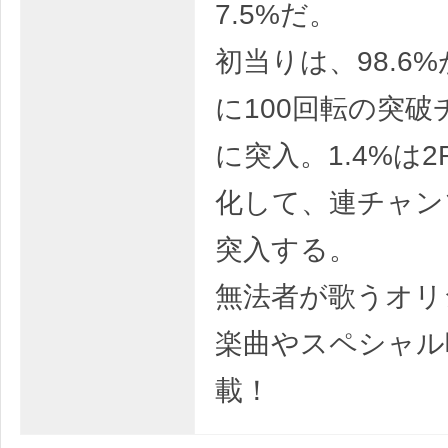
7.5%だ。
初当りは、98.6%
に100回転の突
に突入。1.4%は2R
化して、連チャン
突入する。
無法者が歌うオリ
楽曲やスペシャル
載！