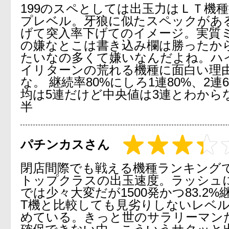
199のスペとしては出玉力はＬＴ機
プレベル。牙狼に似たスペックがあ
げて突入率下げてのイメージ。実質ミ
の嫌なとこは書き込み欄は勝ったか
たいなの多くて嫌いなんだよね。ハ
イリターンの荒れる機種に面白い理
な。 継続率80%にしろ1連80%、2連64
均は5連だけど中央値は3連とわから
半
パチンカスさん
閉店間際でも戦える機種ランキング
トップクラスの出玉速度。ラッシュ
では少々大変だが1500発かつ83.2%
T機と比較しても見劣りしないレベ
めている。きっと世のサラリーマン