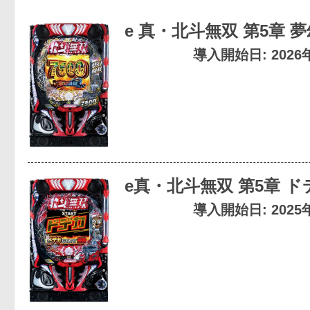
e 真・北斗無双 第5章 
導入開始日: 2026
e真・北斗無双 第5章 ド
導入開始日: 2025