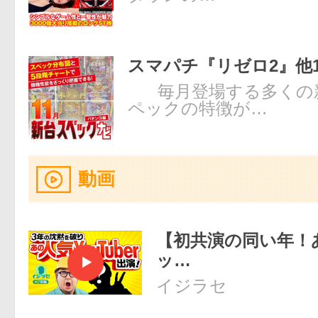
スマパチ『リゼロ2』他
毎月登場する多くの
ペックの特徴が…
動画
【初共演の同い年！
ッ…
イジラセ