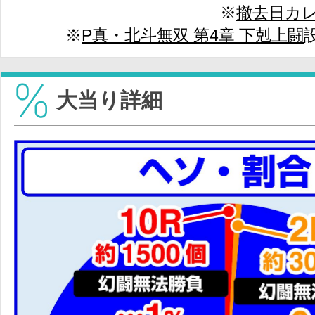
※
撤去日カ
※
P真・北斗無双 第4章 下剋上闘
大当り詳細