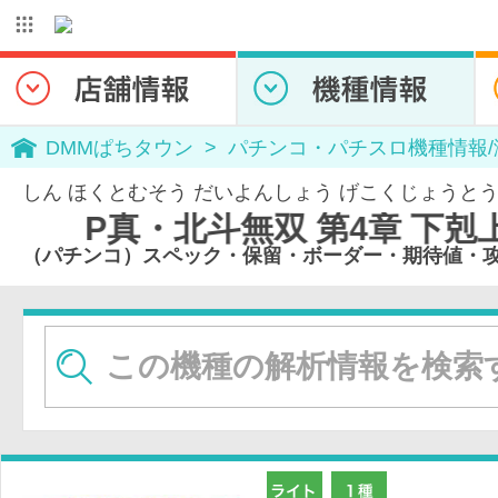
DMMぱちタウン
パチンコ・パチスロ機種情報
しん ほくとむそう だいよんしょう げこくじょうと
斗無双 第4章 下剋上闘
（パチンコ）スペック・保留・ボーダー・期待値・