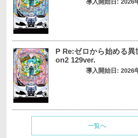
導入開始日: 2026
P Re:ゼロから始める異世
on2 129ver.
導入開始日: 2026
一覧へ