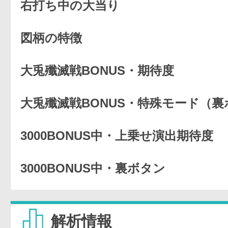
右打ち中の大当り
図柄の特徴
大兎殲滅戦BONUS・期待度
大兎殲滅戦BONUS・特殊モード（裏
3000BONUS中・上乗せ演出期待度
3000BONUS中・裏ボタン
解析情報