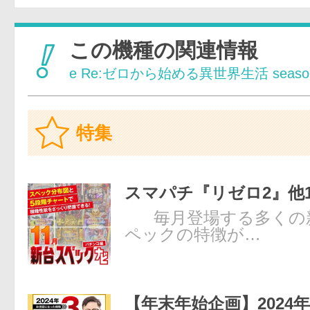
この機種の関連情報
e Re:ゼロから始める異世界生活 seaso
特集
スマパチ『リゼロ2』他
毎月登場する多くの
ペックの特徴が…
【年末年始企画】2024