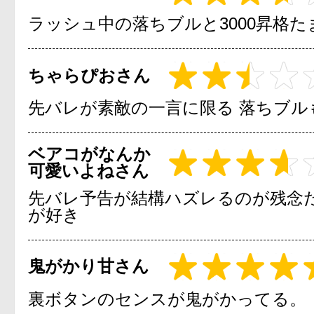
ラッシュ中の落ちブルと3000昇格た
ちゃらぴおさん
先バレが素敵の一言に限る 落ちブル
ベアコがなんか
可愛いよねさん
先バレ予告が結構ハズレるのが残念
が好き
鬼がかり甘さん
裏ボタンのセンスが鬼がかってる。