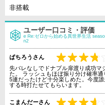
非搭載
ユーザー口コミ・評価
e Re:ゼロから始める異世界生活 seaso
n2
ぱちろうさん
先バレなしでドナプル扉渡り成功マ
た。 ラッシュもほぼ振り分け確率通
5連だったけど十分楽しめた。今度
する時打たせてもらいます。
こまんだーさん