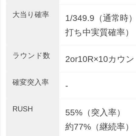
大当り確率
1/349.9（通常時）
打ち中実質確率）
ラウンド数
2or10R×10カウ
確変突入率
-
RUSH
55%（突入率）
約77%（継続率）