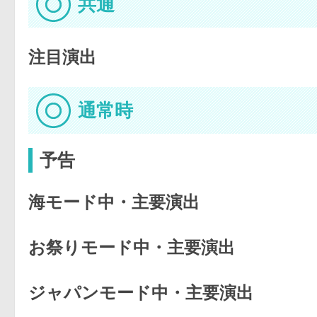
共通
注目演出
通常時
予告
海モード中・主要演出
お祭りモード中・主要演出
ジャパンモード中・主要演出