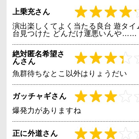
上乗充さん
演出楽しくてよく当たる良台 遊タイ
台見つけた どんだけ運悪いんや……
絶対匿名希望さ
んさん
魚群待ちなとこ以外はりょうだい
ガッチャギさん
爆発力がありますね
正に外道さん