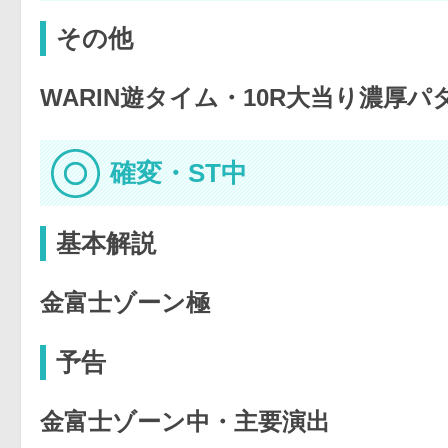
その他
WARIN遊タイム・10R大当り濃厚パ
確変・ST中
基本解説
金富士ゾーン極
予告
金富士ゾーン中・主要演出