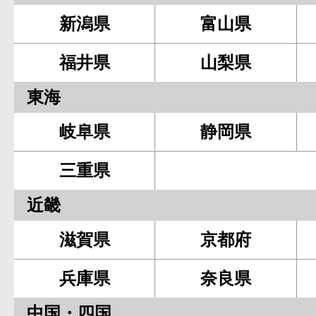
新潟県
富山県
福井県
山梨県
東海
岐阜県
静岡県
三重県
近畿
滋賀県
京都府
兵庫県
奈良県
中国・四国