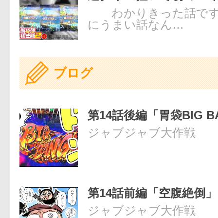
わかりきった話です
にうまい話なん…
ブログ
第14話後編「胃袋BIG B
ジャブジャブ大作戦
第14話前編「空腹絶倒」
ジャブジャブ大作戦