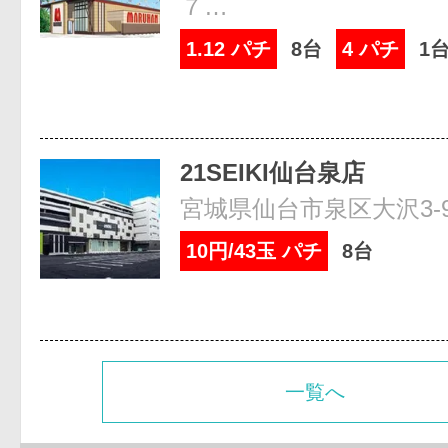
７…
1.12 パチ
8台
4 パチ
1
21SEIKI仙台泉店
宮城県仙台市泉区大沢3-9
10円/43玉 パチ
8台
一覧へ