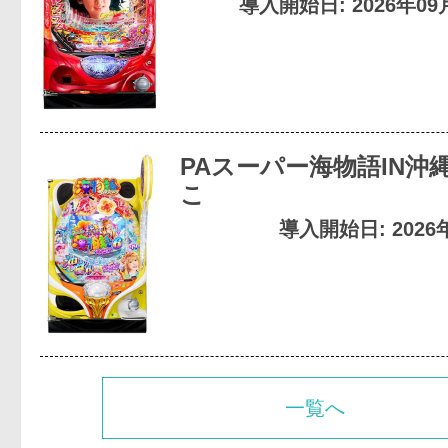
導入開始日: 2026年0
PAスーパー海物語IN沖縄6
こ
導入開始日: 2026
一覧へ