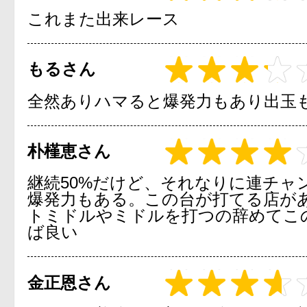
これまた出来レース
もるさん
全然ありハマると爆発力もあり出玉
朴槿恵さん
継続50%だけど、それなりに連チャ
爆発力もある。この台が打てる店が
トミドルやミドルを打つの辞めてこ
ば良い
金正恩さん