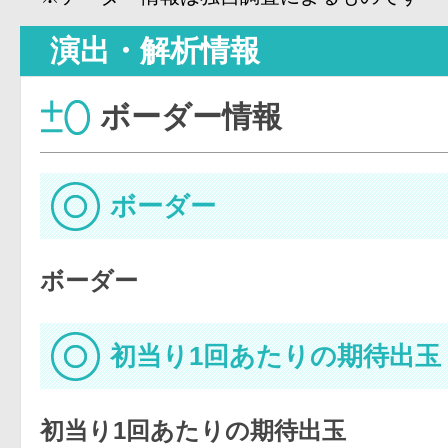
演出・解析情報
ボーダー情報
ボーダー
ボーダー
初当り1回あたりの期待出玉
初当り1回あたりの期待出玉