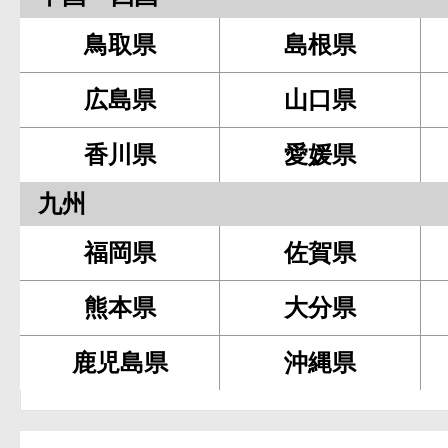
鳥取県
島根県
広島県
山口県
香川県
愛媛県
九州
福岡県
佐賀県
熊本県
大分県
鹿児島県
沖縄県