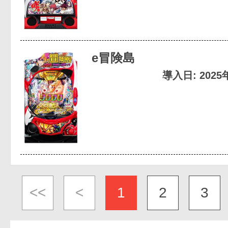
e冒険島
導入日: 202
<<
<
1
2
3