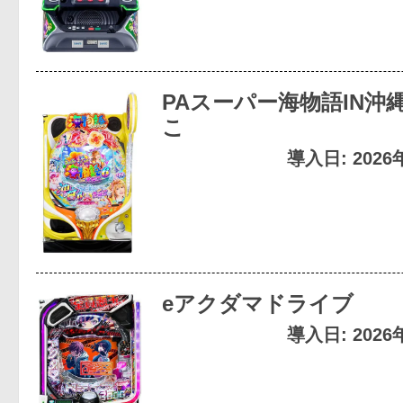
PAスーパー海物語IN沖縄6
こ
導入日: 202
eアクダマドライブ
導入日: 202