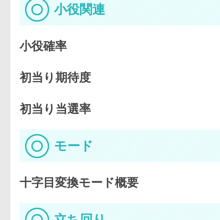
小役関連
小役確率
初当り期待度
初当り当選率
モード
十字目変換モード概要
立ち回り