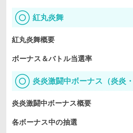
紅丸炎舞
紅丸炎舞概要
ボーナス＆バトル当選率
炎炎激闘中ボーナス（炎炎
炎炎激闘中ボーナス概要
各ボーナス中の抽選