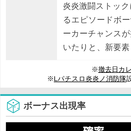
炎炎激闘ストック
るエピソードボー
ーカーチャンスが
いたりと、新要素
※
撤去日カ
※
Lパチスロ炎炎ノ消防隊
ボーナス出現率