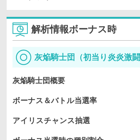
解析情報ボーナス時
灰焔騎士団（初当り炎炎激
灰焔騎士団概要
ボーナス＆バトル当選率
アイリスチャンス抽選