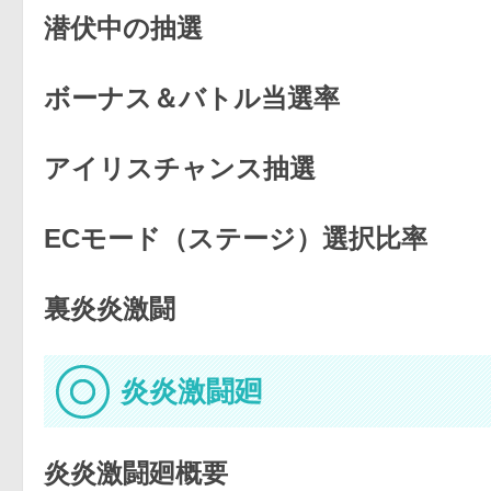
潜伏中の抽選
ボーナス＆バトル当選率
アイリスチャンス抽選
ECモード（ステージ）選択比率
裏炎炎激闘
炎炎激闘廻
炎炎激闘廻概要