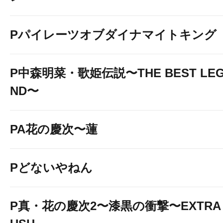
Pパイレーツオブダイナマイトキング
P中森明菜・歌姫伝説〜THE BEST LE
ND〜
PA花の慶次〜蓮
Pどないやねん
P真・花の慶次2〜漆黒の衝撃〜EXTRA 