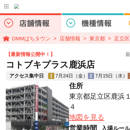
DMMぱちタウン
店舗情報
東京都
足立区
【最新情報公開中！】
最
コトブキプラス鹿浜店
アクセス集中日
7月24日（金）
7月15日（水）
1
2
住所
東京都足立区鹿浜
４
地図を見る
営業時間
入場ルー