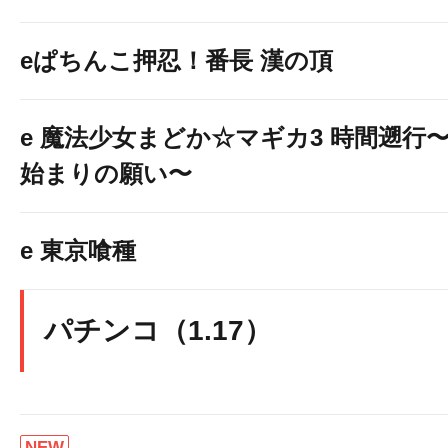
eぱちんこ押忍！番長 漢の頂
e 魔法少女まどか☆マギカ3 時間遡行
始まりの願い〜
e 東京喰種
パチンコ（1.17）
NEW