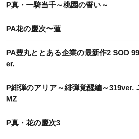
P真・一騎当千～桃園の誓い～
PA花の慶次〜蓮
PA豊丸ととある企業の最新作2 SOD 99
er.
P緋弾のアリア～緋弾覚醒編～319ver. 
MZ
P真・花の慶次3