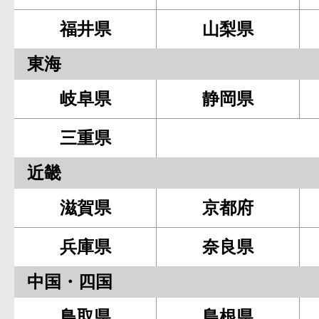
福井県
山梨県
東海
岐阜県
静岡県
三重県
近畿
滋賀県
京都府
兵庫県
奈良県
中国・四国
鳥取県
島根県