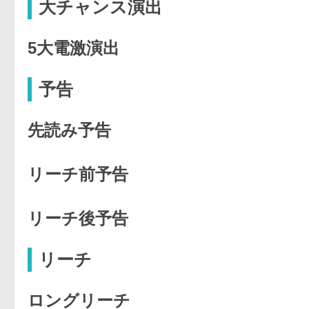
大チャンス演出
5大電激演出
予告
先読み予告
リーチ前予告
リーチ後予告
リーチ
ロングリーチ