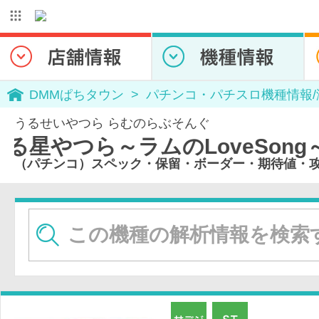
DMMぱちタウン
パチンコ・パチスロ機種情報
うるせいやつら らむのらぶそんぐ
LoveSong～
（パチンコ）スペック・保留・ボーダー・期待値・