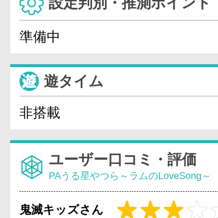
設定判別・推測ポイント
準備中
遊タイム
非搭載
ユーザー口コミ・評価
PAうる星やつら～ラムのLoveSong～
鬼滅キッズさん