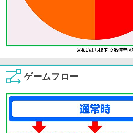
ゲームフロー