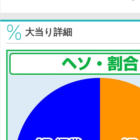
大当り詳細