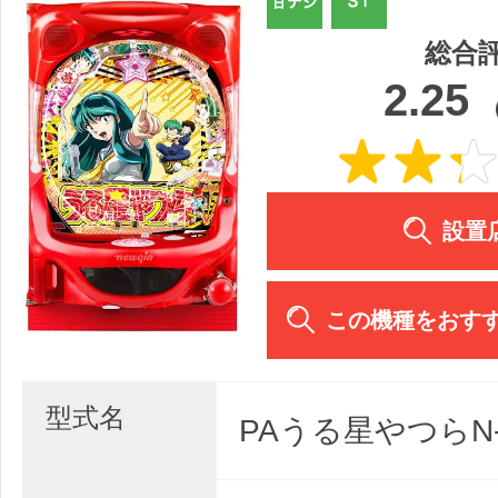
総合
2.25
設置
この機種をおす
型式名
PAうる星やつらN