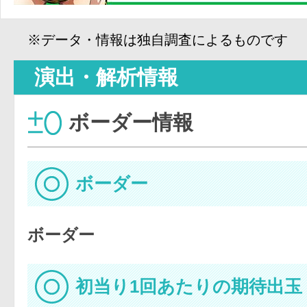
※データ・情報は独自調査によるものです
演出・解析情報
ボーダー情報
ボーダー
ボーダー
初当り1回あたりの期待出玉