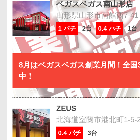
ベガスベガス南山形店
山形県山形市南館西7-41
1 パチ
2台
0.4 パチ
1台
8月はベガスベガス創業月間！全国3
中！
ZEUS
北海道室蘭市港北町1-5-2
0.4 パチ
3台