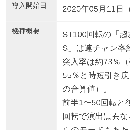
導入開始日
2020年05月11日
機種概要
ST100回転の「超
S」は連チャン率約
突入率は約73％
55％と時短引き戻
の合算値）。
前半1〜50回転と後
回転で演出は異な
らのモードもあた