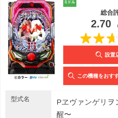
総合
2.70
設置
この機種をおす
型式名
Pヱヴァンゲリヲ
醒〜