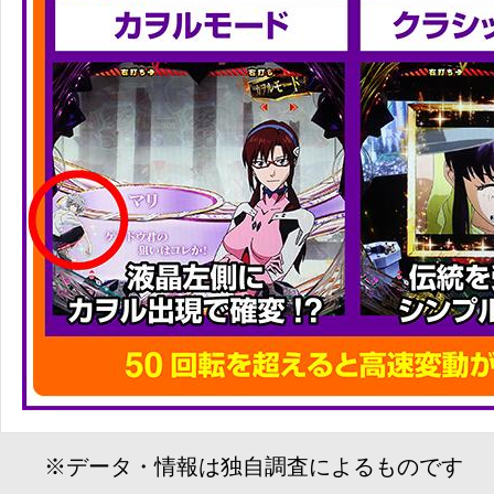
※データ・情報は独自調査によるものです