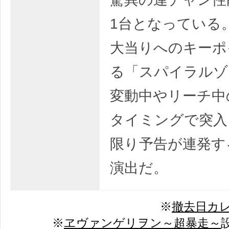
1台となっている
大当りへのキーポ
る「スパイラルゾ
変動中やリーチ中
タイミングで突入
限り予告が連発す
演出だ。
※
撤去日カ
※
ヱヴァンゲリヲン～超暴走～