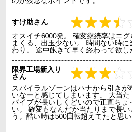
のが残念なポイントです。
すけ助さん
オスイチ6000発。 確変継続率はエ
まくる、出玉少ない。 時間ない時に
わり。 途中飽きて早く終わって欲し
限界工場新入り
さん
スパイラルゾーンはハナから引きが
いなーと感じてしまいます。 大当た
バイブが長いしくどいので正直ちょ
い。 確変もなんだか当たりまで長い
う。酷い時は500回転超えてたと思