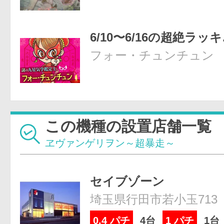
6/10〜6/16の超絶ラッ
フォー・チュンチュン
この機種の設置店舗一覧
ヱヴァンゲリヲン～超暴走～
セイブゾーン
埼玉県行田市若小玉713
0.4 パチ
4台
1 パチ
1台