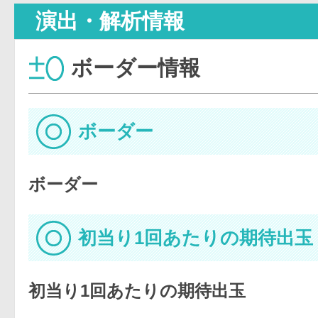
演出・解析情報
ボーダー情報
ボーダー
ボーダー
初当り1回あたりの期待出玉
初当り1回あたりの期待出玉