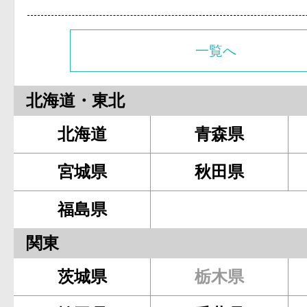
一覧へ
北海道・東北
北海道
青森県
宮城県
秋田県
福島県
関東
茨城県
栃木県