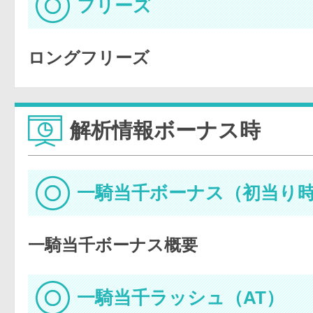
フリーズ
ロングフリーズ
解析情報ボーナス時
一騎当千ボーナス（初当り
一騎当千ボーナス概要
一騎当千ラッシュ（AT）