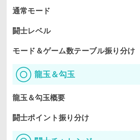
通常モード
闘士レベル
モード＆ゲーム数テーブル振り分け
龍玉＆勾玉
龍玉＆勾玉概要
闘士ポイント振り分け