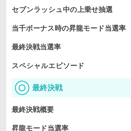
セブンラッシュ中の上乗せ抽選
当千ボーナス時の昇龍モード当選率
最終決戦当選率
スペシャルエピソード
最終決戦
最終決戦概要
昇龍モード当選率