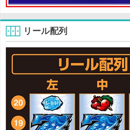
リール配列