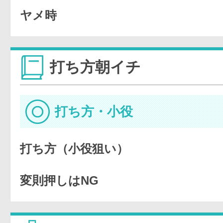
ヤメ時
打ち方朝イチ
打ち方・小役
打ち方（小役狙い）
変則押しはNG