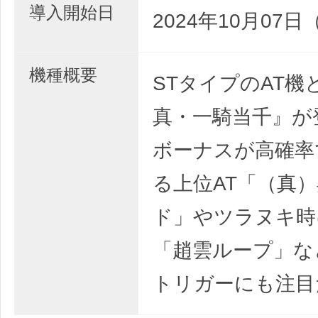
導入開始日
2024年10月07日
機種概要
STタイプのAT機
真・一騎当千』が
ボーナスが高確率
る上位AT「（真
ド」やツラヌキ時
「趙雲ループ」な
トリガーにも注目