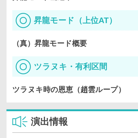
昇龍モード（上位AT）
（真）昇龍モード概要
ツラヌキ・有利区間
ツラヌキ時の恩恵（趙雲ループ）
演出情報