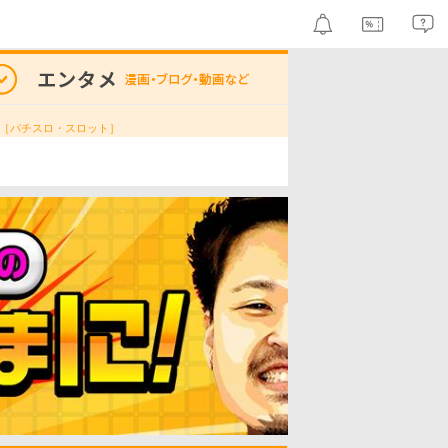
千［パチスロ・スロット］