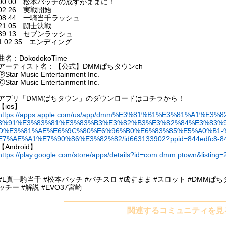
00:00 松本バッチの成すがままに！
02:26 実戦開始
08:44 一騎当千ラッシュ
21:05 闘士決戦
39:13 セブンラッシュ
1:02:35 エンディング
曲名：DokodokoTime
アーティスト名：【公式】DMMぱちタウンch
ⓅStar Music Entertainment Inc.
ⒸStar Music Entertainment Inc.
アプリ「DMMぱちタウン」のダウンロードはコチラから！
【ios】
https://apps.apple.com/us/app/dmm%E3%81%B1%E3%81%A1%E
3%91%E3%83%81%E3%83%B3%E3%82%B3%E3%82%84%E3%83%
D%E3%81%AE%E6%9C%80%E6%96%B0%E6%83%85%E5%A0%B1-
E7%AE%A1%E7%90%86%E3%82%82/id663133902?ppid=844edfc8-84
【Android】
https://play.google.com/store/apps/details?id=com.dmm.ptown&listing
#L真一騎当千 #松本バッチ #パチスロ #成すまま #スロット #DMMぱ
ッチー #解説 #EVO37宮崎
関連するコミュニティを見