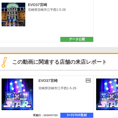
EVO37宮崎
宮崎県宮崎市江平西1-5-26
データ公開
この動画に関連する店舗の来店レポート
EVO37宮崎
PR
宮崎県宮崎市江平西1-5-26
3×3STAR取材
実施日：2026/07/20