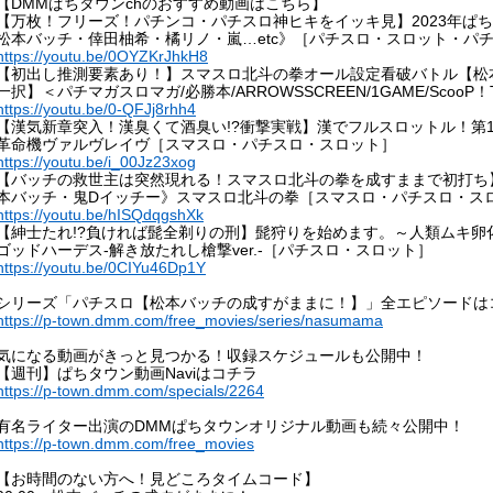
【DMMぱちタウンchのおすすめ動画はこちら】
【万枚！フリーズ！パチンコ・パチスロ神ヒキをイッキ見】2023年ぱ
松本バッチ・倖田柚希・橘リノ・嵐…etc》［パチスロ・スロット・パ
https://youtu.be/0OYZKrJhkH8
【初出し推測要素あり！】スマスロ北斗の拳オール設定看破バトル【松本バ
一択】＜パチマガスロマガ/必勝本/ARROWSSCREEN/1GAME/ScooP！
https://youtu.be/0-QFJj8rhh4
【漢気新章突入！漢臭くて酒臭い!?衝撃実戦】漢でフルスロットル！第
革命機ヴァルヴレイヴ［スマスロ・パチスロ・スロット］
https://youtu.be/i_00Jz23xog
【バッチの救世主は突然現れる！スマスロ北斗の拳を成すままで初打ち】
本バッチ・鬼Dイッチー》スマスロ北斗の拳［スマスロ・パチスロ・ス
https://youtu.be/hISQdqgshXk
【紳士たれ!?負ければ髭全剃りの刑】髭狩りを始めます。～人類ムキ卵
ゴッドハーデス-解き放たれし槍撃ver.-［パチスロ・スロット］
https://youtu.be/0CIYu46Dp1Y
シリーズ「パチスロ【松本バッチの成すがままに！】」全エピソードは
https://p-town.dmm.com/free_movies/series/nasumama
気になる動画がきっと見つかる！収録スケジュールも公開中！
【週刊】ぱちタウン動画Naviはコチラ
https://p-town.dmm.com/specials/2264
有名ライター出演のDMMぱちタウンオリジナル動画も続々公開中！
https://p-town.dmm.com/free_movies
【お時間のない方へ！見どころタイムコード】