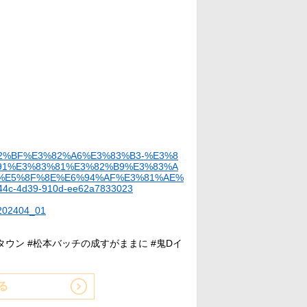
3%82%BF%E3%82%A6%E3%83%B3-%E3%8
91%E3%83%81%E3%82%B9%E3%83%A
%E5%8F%8E%E6%94%AF%E3%81%AE%
4c-4d39-910d-ee62a7833023
=202404_01
ちタウン #松本バッチの成すがままに #鬼Dイ
る