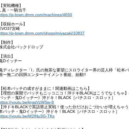
【実戦機種】
L 真・一騎当千
https://p-town.dmm.com/machines/4650
【収録ホール】
EVO37宮崎
https://p-town.dmm.com/shops/miyazaki/10837
【制作】
株式会社バックドロップ
【演出】
鬼Dイッチー
鬼ディレクター「I」氏の無茶な要望にスロライター界の芸人枠「松本
唯一無二の回胴エンターテイメント番組、始動!!
【松本バッチの成すがままに！関連動画はこちら】
【理想の展開でバッチもニッコニコ！沖ドキBLACKはこうでなくちゃ】
バッチ・鬼Dイッチー》沖ドキ！BLACK［パチスロ・スロット］
https://youtu.be/krgqVzWSw-8
【沖ドキBLACKで英語禁止実戦！使った分だけおこづかいが増えちゃう
本バッチ・鬼Dイッチー》沖ドキ！BLACK［パチスロ・スロット］
https://youtu.be/M2INu3G-TKs