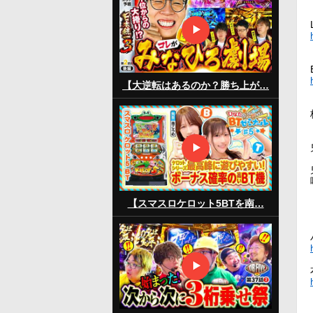
【大逆転はあるのか？勝ち上が…
【スマスロケロット5BTを南…