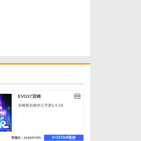
EVO37宮崎
PR
宮崎県宮崎市江平西1-5-26
3×3STAR取材
実施日：2026/07/05