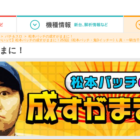
パチ＆スロ
松本バッチの成すがままに！
いって】松本バッチの成すがままに！253話《松本バッチ・鬼Dイッチー》L 真・一騎当
まに！