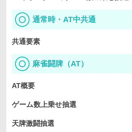
通常時・AT中共通
共通要素
麻雀闘牌（AT）
AT概要
ゲーム数上乗せ抽選
天牌激闘抽選