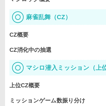
麻雀乱舞（CZ）
CZ概要
CZ消化中の抽選
マシロ潜入ミッション（上位
上位CZ概要
ミッションゲーム数振り分け