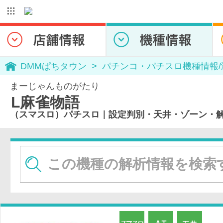
DMMぱちタウン
パチンコ・パチスロ機種情報
まーじゃんものがたり
（スマスロ）パチスロ｜設定判別・天井・ゾーン・