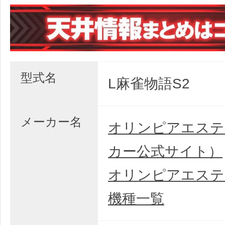
型式名
L麻雀物語S2
メーカー名
オリンピアエステ
カー公式サイト）
オリンピアエステ
機種一覧