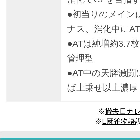
●初当りのメイン
ナス、消化中にA
●ATは純増約3.
管理型
●AT中の天牌激
ば上乗せ以上濃厚
※
撤去日カ
※
L麻雀物語