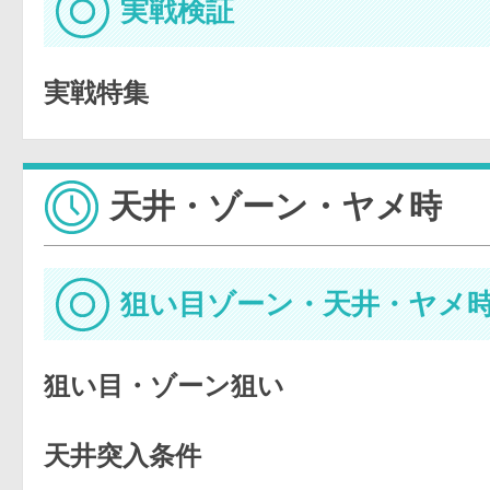
実戦検証
実戦特集
天井・ゾーン・ヤメ時
狙い目ゾーン・天井・ヤメ
狙い目・ゾーン狙い
天井突入条件