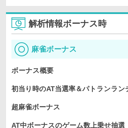
解析情報ボーナス時
麻雀ボーナス
ボーナス概要
初当り時のAT当選率＆パトランラン
超麻雀ボーナス
AT中ボーナスのゲーム数上乗せ抽選