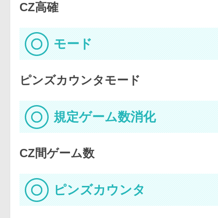
CZ高確
モード
ピンズカウンタモード
規定ゲーム数消化
CZ間ゲーム数
ピンズカウンタ