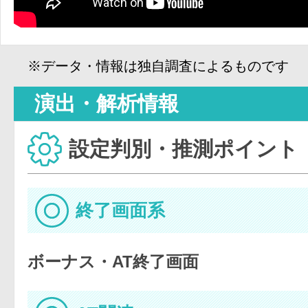
※データ・情報は独自調査によるものです
演出・解析情報
設定判別・推測ポイント
終了画面系
ボーナス・AT終了画面