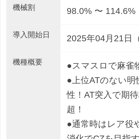
機械割
98.0% 〜 114.6%
導入開始日
2025年04月21日
機種概要
●スマスロで麻雀
●上位ATのない
性！AT突入で期待
超！
●通常時はレア役
消化でCZを目指