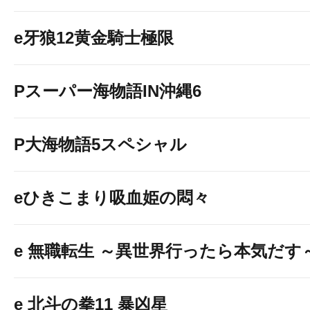
e牙狼12黄金騎士極限
Pスーパー海物語IN沖縄6
P大海物語5スペシャル
eひきこまり吸血姫の悶々
e 無職転生 ～異世界行ったら本気だす
e 北斗の拳11 暴凶星