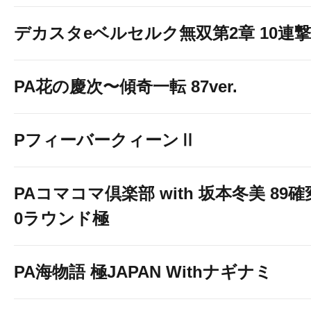
デカスタeベルセルク無双第2章 10連撃V
PA花の慶次〜傾奇一転 87ver.
PフィーバークィーンⅡ
PAコマコマ倶楽部 with 坂本冬美 89
0ラウンド極
PA海物語 極JAPAN Withナギナミ