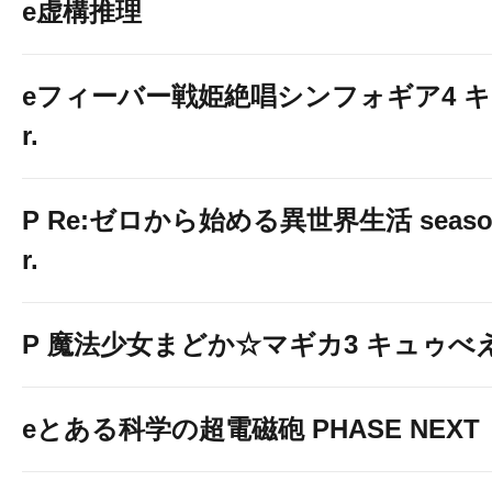
e虚構推理
eフィーバー戦姫絶唱シンフォギア4 キ
r.
P Re:ゼロから始める異世界生活 season2
r.
P 魔法少女まどか☆マギカ3 キュゥべえv
eとある科学の超電磁砲 PHASE NEXT