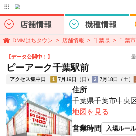
DMMぱちタウン
店舗情報
千葉県
千葉市
【データ公開中！】
最
ピーアーク千葉駅前
アクセス集中日
7月19日（日）
7月18日（土）
1
2
住所
千葉県千葉市中央区富
地図を見る
営業時間
入場ルー