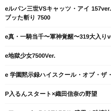
eルパン三世VSキャッツ・アイ 157ver
ブッた斬り 7500
e真・一騎当千〜軍神覚醒〜319大入りve
e地獄少女7500Ver.
e 学園黙示録ハイスクール・オブ・ザ
P入るんスタート×織田信奈の野望