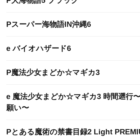
P大海物語5 ブラック
Pスーパー海物語IN沖縄6
e バイオハザード6
P魔法少女まどか☆マギカ3
e 魔法少女まどか☆マギカ3 時間遡行
願い〜
Pとある魔術の禁書目録2 Light PREMIUM