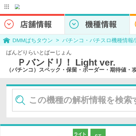
DMMぱちタウン
パチンコ・パチスロ機種情報
ばんどりらいとばーじょん
 Light ver.
（パチンコ）スペック・保留・ボーダー・期待値・