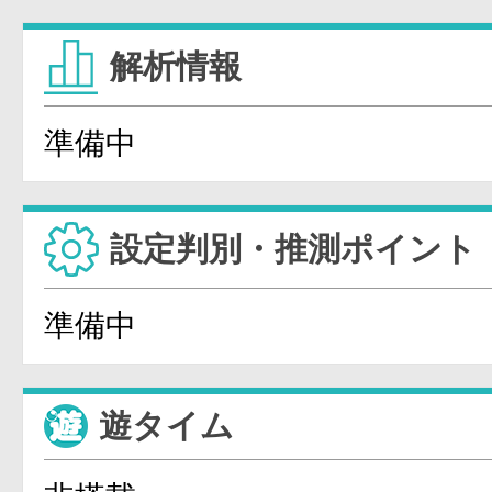
解析情報
準備中
設定判別・推測ポイント
準備中
遊タイム