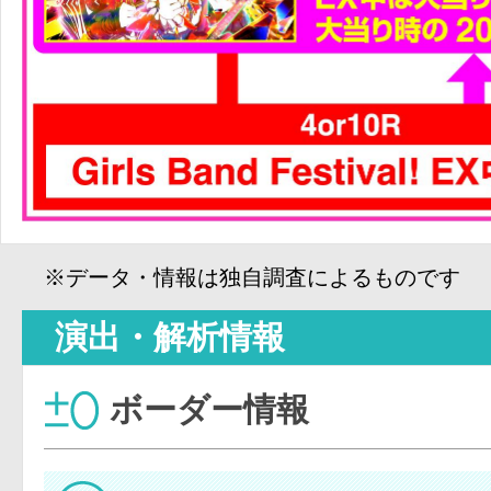
※データ・情報は独自調査によるものです
演出・解析情報
ボーダー情報