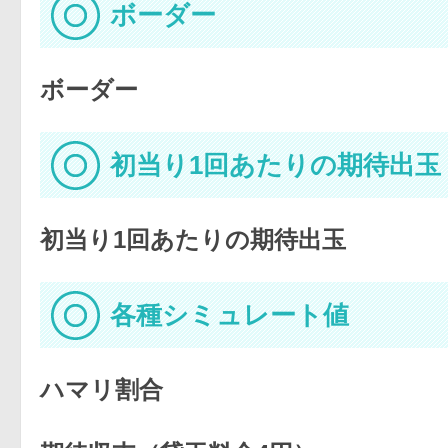
ボーダー
ボーダー
初当り1回あたりの期待出玉
初当り1回あたりの期待出玉
各種シミュレート値
ハマリ割合