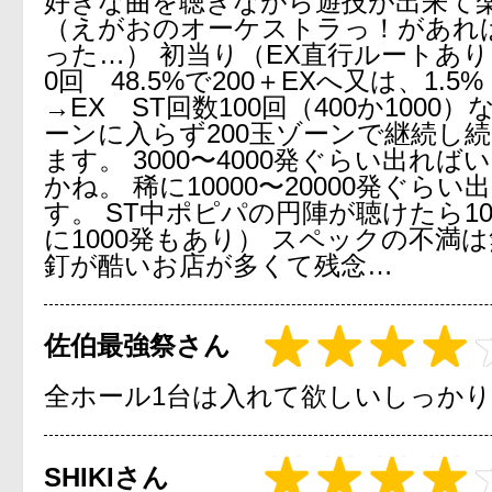
好きな曲を聴きながら遊技が出来て
（えがおのオーケストラっ！があれ
った…） 初当り（EX直行ルートあり
0回 48.5%で200＋EXへ又は、1.5% 
→EX ST回数100回（400か1000
ーンに入らず200玉ゾーンで継続し
ます。 3000〜4000発ぐらい出れ
かね。 稀に10000〜20000発ぐら
す。 ST中ポピパの円陣が聴けたら10
に1000発もあり） スペックの不満
釘が酷いお店が多くて残念…
佐伯最強祭さん
全ホール1台は入れて欲しいしっか
SHIKIさん