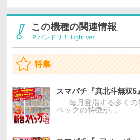
この機種の関連情報
Ｐバンドリ！ Light ver.
特集
スマパチ『真北斗無双5
毎月登場する多くの
ペックの特徴が…