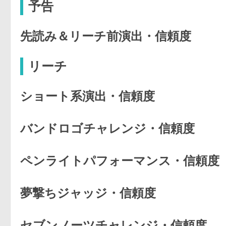
予告
先読み＆リーチ前演出・信頼度
リーチ
ショート系演出・信頼度
バンドロゴチャレンジ・信頼度
ペンライトパフォーマンス・信頼度
夢撃ちジャッジ・信頼度
セブンノーツチャレンジ・信頼度