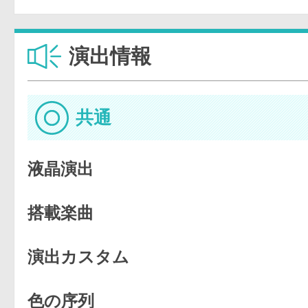
演出情報
共通
液晶演出
搭載楽曲
演出カスタム
色の序列