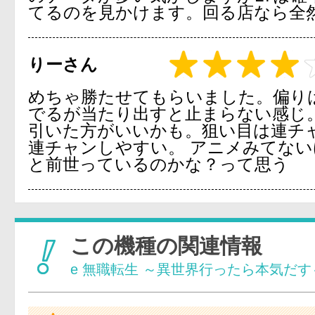
てるのを見かけます。回る店なら全
りーさん
めちゃ勝たせてもらいました。偏り
でるが当たり出すと止まらない感じ
引いた方がいいかも。狙い目は連チ
連チャンしやすい。 アニメみてな
と前世っているのかな？って思う
この機種の関連情報
e 無職転生 ～異世界行ったら本気だす