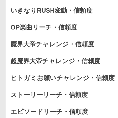
いきなりRUSH変動・信頼度
OP楽曲リーチ・信頼度
魔界大帝チャレンジ・信頼度
超魔界大帝チャレンジ・信頼度
ヒトガミお願いチャレンジ・信頼度
ストーリーリーチ・信頼度
エピソードリーチ・信頼度