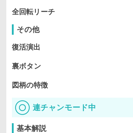
全回転リーチ
その他
復活演出
裏ボタン
図柄の特徴
連チャンモード中
基本解説