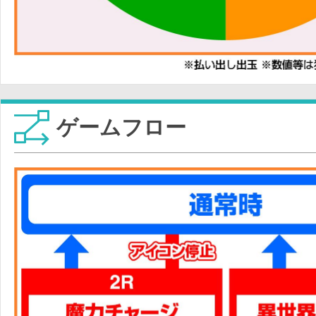
ゲームフロー