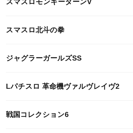
スマスロモンキーターンV
スマスロ北斗の拳
ジャグラーガールズSS
Lパチスロ 革命機ヴァルヴレイヴ2
戦国コレクション6