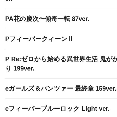
PA花の慶次〜傾奇一転 87ver.
PフィーバークィーンⅡ
P Re:ゼロから始める異世界生活 鬼が
り 199ver.
eガールズ＆パンツァー 最終章 159ver.
eフィーバーブルーロック Light ver.