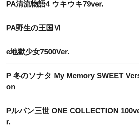
PA清流物語4 ウキウキ79ver.
PA野生の王国Ⅵ
e地獄少女7500Ver.
P 冬のソナタ My Memory SWEET Vers
on
Pルパン三世 ONE COLLECTION 100v
r.