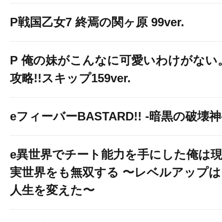
P戦国乙女7 終焉の関ヶ原 99ver.
P 俺の妹がこんなに可愛いわけがない
攻略!!スキップ159ver.
eフィーバーBASTARD!! -暗黒の破壊神
e異世界でチート能力を手にした俺は
実世界をも無双する 〜レベルアップは
人生を変えた〜