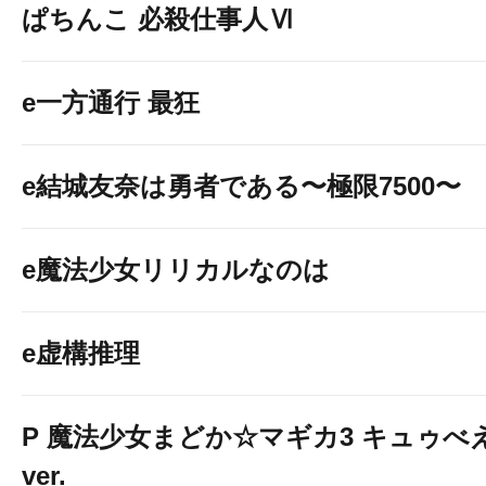
ぱちんこ 必殺仕事人Ⅵ
e一方通行 最狂
e結城友奈は勇者である〜極限7500〜
e魔法少女リリカルなのは
e虚構推理
P 魔法少女まどか☆マギカ3 キュゥべ
ver.