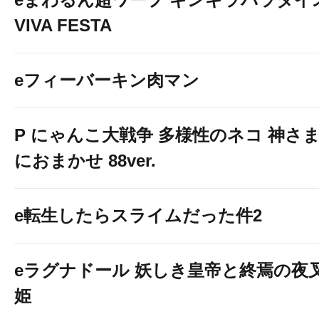
VIVA FESTA
eフィーバーキン肉マン
P にゃんこ大戦争 多様性のネコ 神さ
におまかせ 88ver.
e転生したらスライムだった件2
eラグナドール 妖しき皇帝と終焉の夜
姫