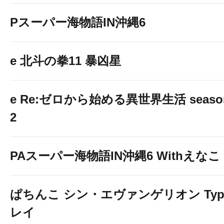
Pスーパー海物語IN沖縄6
e 北斗の拳11 暴凶星
e Re:ゼロから始める異世界生活 seaso
2
PAスーパー海物語IN沖縄6 Withえなこ
ぱちんこ シン・エヴァンゲリオン Typ
レイ