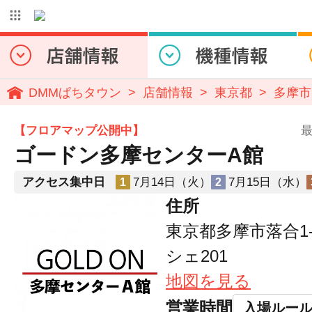
DMMぱちタウン
店舗情報
東京都
多摩市
【フロアマップ公開中】
最
ゴードン多摩センターA館
アクセス集中日
7月14日（火）
7月15日（水）
1
2
住所
東京都多摩市落合1-
シェ201
地図を見る
営業時間
入場ルー