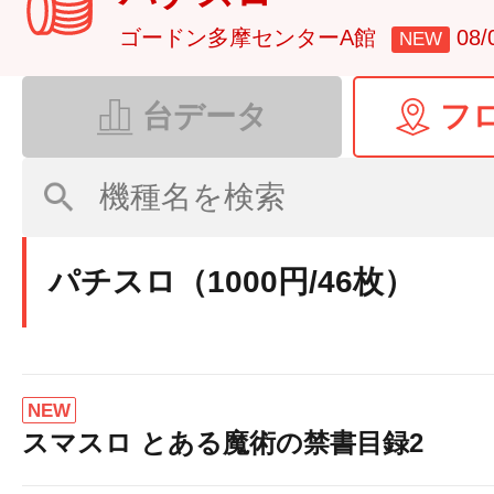
ゴードン多摩センターA館
08
NEW
台データ
フ
パチスロ（1000円/46枚）
NEW
スマスロ とある魔術の禁書目録2