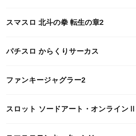
スマスロ 北斗の拳 転生の章2
パチスロ からくりサーカス
ファンキージャグラー2
スロット ソードアート・オンラインⅡ