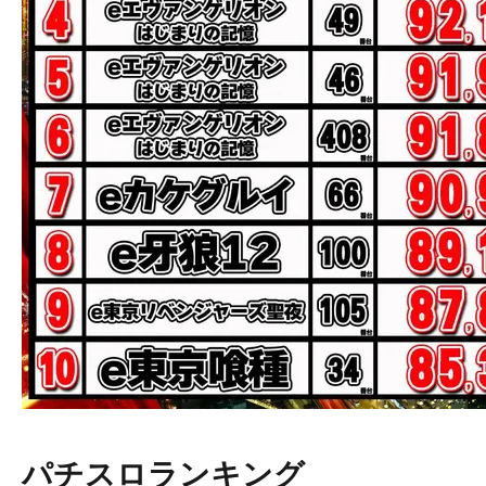
パチスロランキング