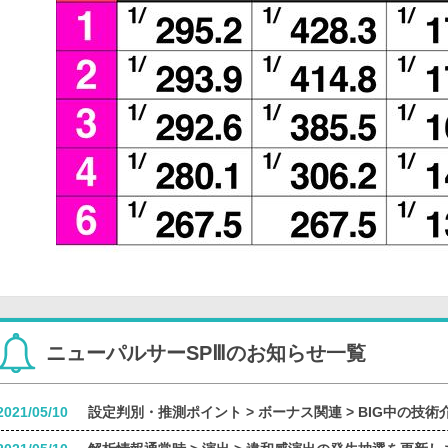
ニューパルサーSPⅢのお知らせ一覧
2021/05/10
設定判別・推測ポイント > ボーナス関連 > BIG中の