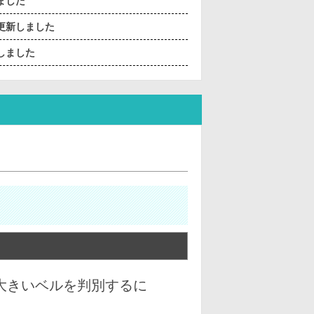
ました
を更新しました
新しました
大きいベルを判別するに