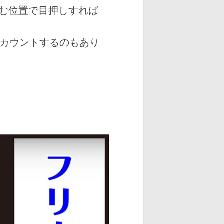
込む位置で目押しすれば
でカウントするのもあり