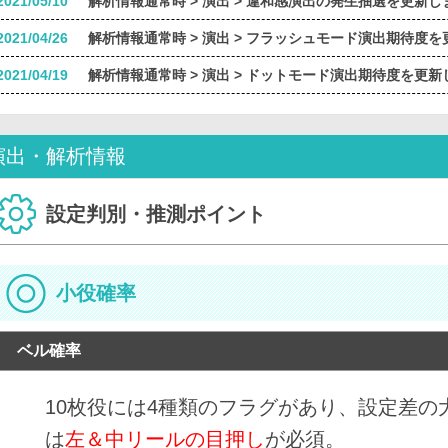
2021/05/10
解析情報通常時 > 演出 > 違和感演出の発生抽選を更新し
2021/04/26
解析情報通常時 > 演出 > フラッシュモード演出期待度
2021/04/19
解析情報通常時 > 演出 > ドットモード演出期待度を更
演出・解析情報
設定判別・推測ポイント
小役確率
ベル確率
10枚役には4種類のフラグがあり、設定差の
は
左＆中リールの目押し
が必須。