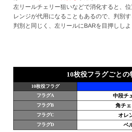
左リールチェリー狙いなどで消化すると、位
レンジが代用になることもあるので、判別す
判別と同じく、左リールにBARを目押ししよ
10枚役フラグごとの
10枚役フラグ
フラグA
中段チ
フラグB
角チェ
フラグC
オレ
フラグD
ベ