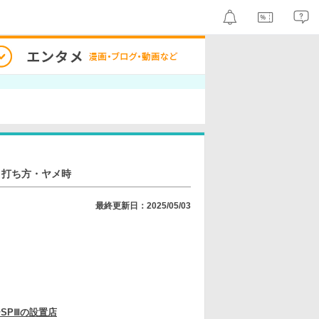
・打ち方・ヤメ時
最終更新日：2025/05/03
SPⅢの設置店