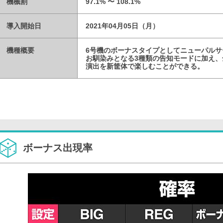
機械割
97.1% 〜 108.1%
導入開始日
2021年04月05日（月）
機種概要
6号機のボーナスタイプとしてニューパルサ
お馴染みとなる3種類の告知モードに加え
演出を新筐体で楽しむことができる。
ボーナス出現率