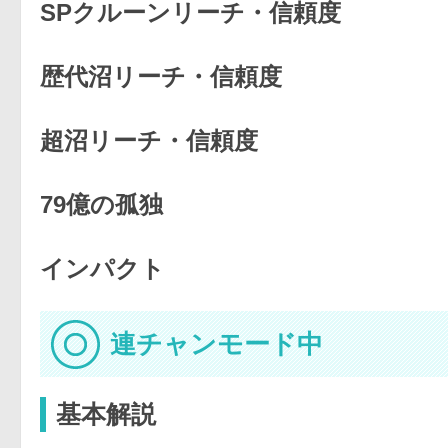
SPクルーンリーチ・信頼度
歴代沼リーチ・信頼度
超沼リーチ・信頼度
79億の孤独
インパクト
連チャンモード中
基本解説