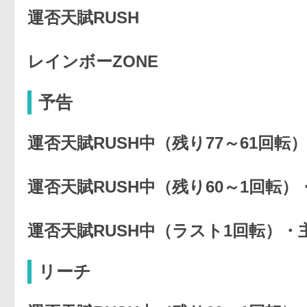
運否天賦RUSH
レインボーZONE
予告
運否天賦RUSH中（残り77～61回転
運否天賦RUSH中（残り60～1回転）
運否天賦RUSH中（ラスト1回転）・
リーチ