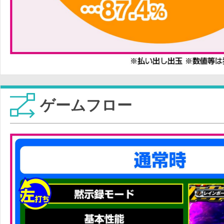
ゲームフロー