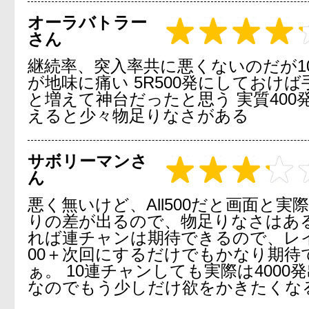
オーラバトラー
さん
継続率、突入率共に悪くないのだが10
が地味に痛い 5R500発にしておけ
と増えて神台だったと思う 実質400
えると少々物足りなさがある
サボリーマンさ
ん
悪く無いけど、All500だと画面と実
りの差が出るので、物足りなさはあ
れば連チャンは期待できるので、レ
00＋次回にするだけでもかなり期待
ぁ。 10連チャンしても実際は4000
なのでもう少しだけ欲をかきたくな