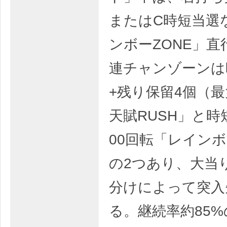
またはC時短当選
ンボーZONE」直
連チャンゾーンは
+残り保留4個（
天賦RUSH」と時短4
00回転「レインボ
の2つあり、大当
分けによって突入
る。継続率約85