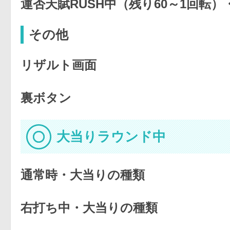
運否天賦RUSH中（残り60～1回転）
その他
リザルト画面
裏ボタン
大当りラウンド中
通常時・大当りの種類
右打ち中・大当りの種類