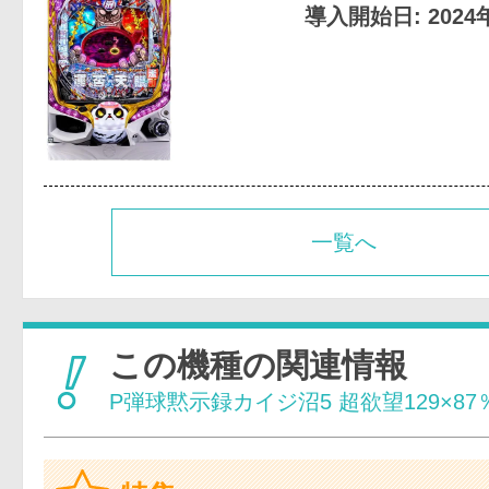
導入開始日: 2024
一覧へ
この機種の関連情報
P弾球黙示録カイジ沼5 超欲望129×87％V