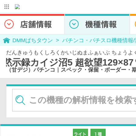
DMMぱちタウン
パチンコ・パチスロ機種情報
欲望129×87％Ver.
（甘デジ）パチンコ｜スペック・保留・ボーダー・