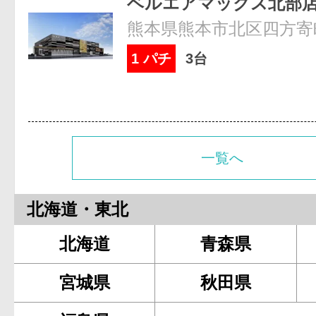
ベルエアマックス北部
熊本県熊本市北区四方寄町
1 パチ
3台
一覧へ
北海道・東北
北海道
青森県
宮城県
秋田県