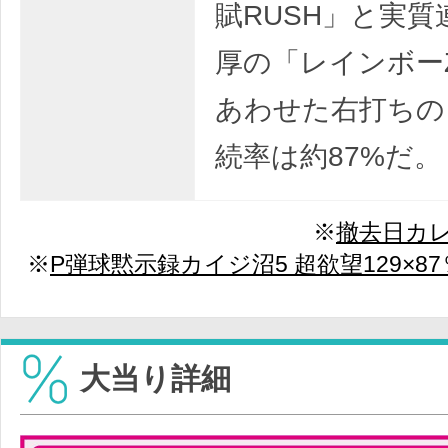
賦RUSH」と実
厚の「レインボー
あわせた右打ちの
続率は約87%だ。
※
撤去日カ
※
P弾球黙示録カイジ沼5 超欲望129×87％
大当り詳細