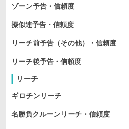
ゾーン予告・信頼度
擬似連予告・信頼度
リーチ前予告（その他）・信頼度
リーチ後予告・信頼度
リーチ
ギロチンリーチ
名勝負クルーンリーチ・信頼度