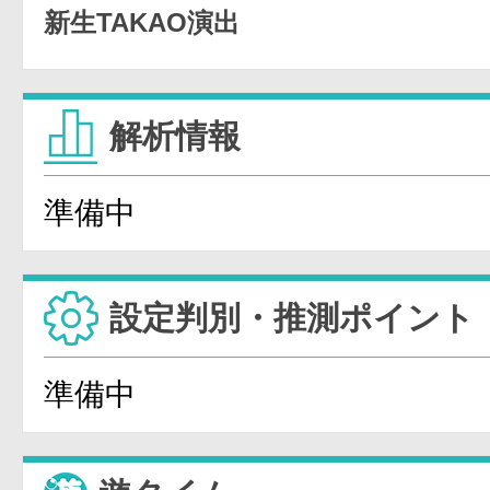
新生TAKAO演出
解析情報
準備中
設定判別・推測ポイント
準備中