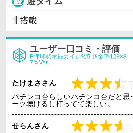
遊タイム
非搭載
ユーザー口コミ・評価
P弾球黙示録カイジ沼5 超欲望129×8
7％Ver.
たけまささん
パチンコ台らしいパチンコ台だと思う
ーツ聴けるし打ってて楽しい。
せらんさん