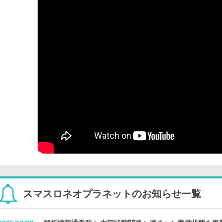
スマスロネオプラネットのお知らせ一覧