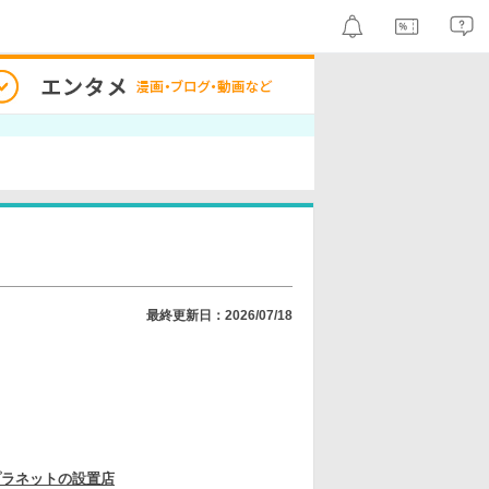
最終更新日：2026/07/18
プラネットの設置店