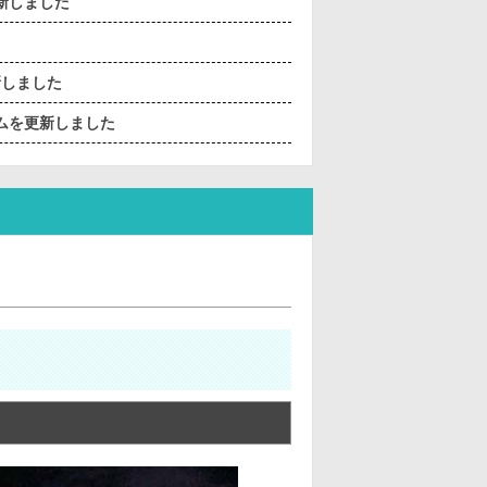
更新しました
新しました
ームを更新しました