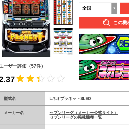
この機
ユーザー評価
（57件）
2.37
型式名
LネオプラネットSLED
メーカー名
セブンリーグ（メーカー公式サイト）
セブンリーグの掲載機種一覧