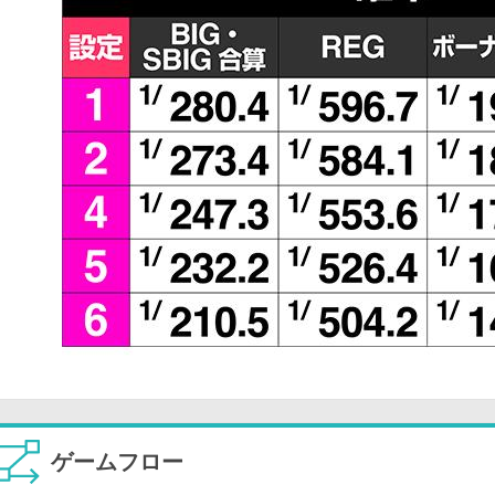
ゲームフロー