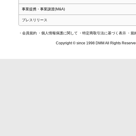
事業提携・事業譲渡(M&A)
プレスリリース
・会員規約
・個人情報保護に関して
・特定商取引法に基づく表示
・規
Copyright © since 1998 DMM All Rights Reserve