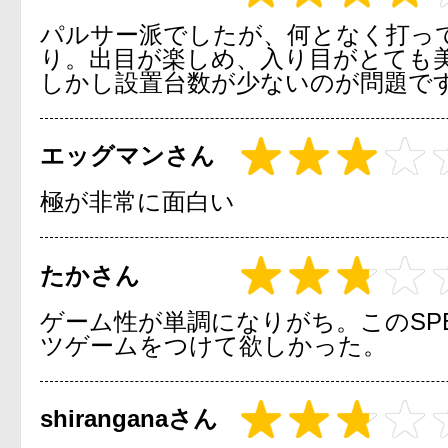
パルサー派でしたが、何となく打っ
り。出目が楽しめ、入り目がとても
しかし設置台数が少ないのが問題で
エッグマンさん
極が非常に面白い
たかさん
ゲーム性が単調になりがち。このSP
ツゲームをつけて欲しかった。
shiranganaさん