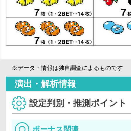
※データ・情報は独自調査によるものです
演出・解析情報
設定判別・推測ポイント
ボーナス関連