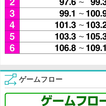
ゲームフロー