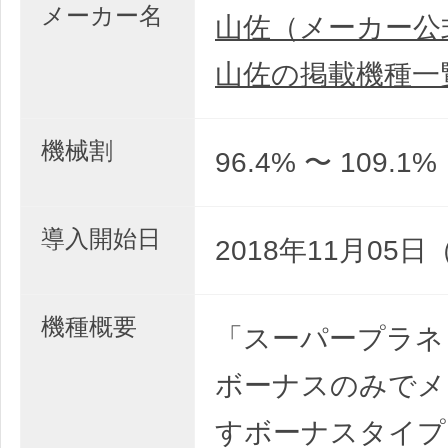
メーカー名
山佐（メーカー公
山佐の掲載機種一
機械割
96.4% 〜 109.1%
導入開始日
2018年11月05日
機種概要
「スーパープラネ
ボーナスのみでメ
すボーナスタイプ