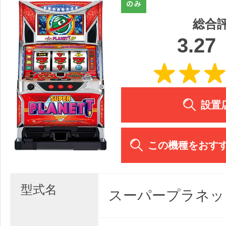
総合
3.27
設置
この機種をおす
型式名
スーパープラネット