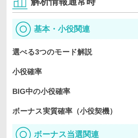
解析情報通常時
基本・小役関連
選べる3つのモード解説
小役確率
BIG中の小役確率
ボーナス実質確率（小役契機）
ボーナス当選関連