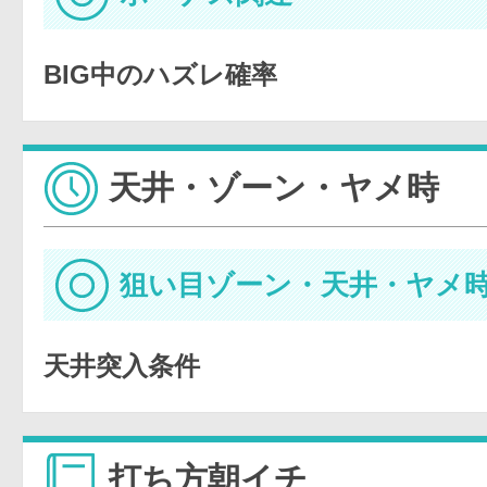
BIG中のハズレ確率
天井・ゾーン・ヤメ時
狙い目ゾーン・天井・ヤメ
天井突入条件
打ち方朝イチ