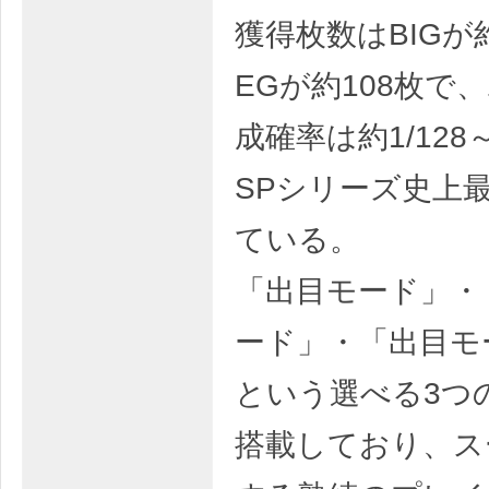
獲得枚数はBIGが約
EGが約108枚で
成確率は約1/128
SPシリーズ史上
ている。
「出目モード」・
ード」・「出目モ
という選べる3つ
搭載しており、ス