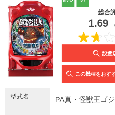
総合
1.69
設置
この機種をおす
型式名
PA真・怪獣王ゴジラ