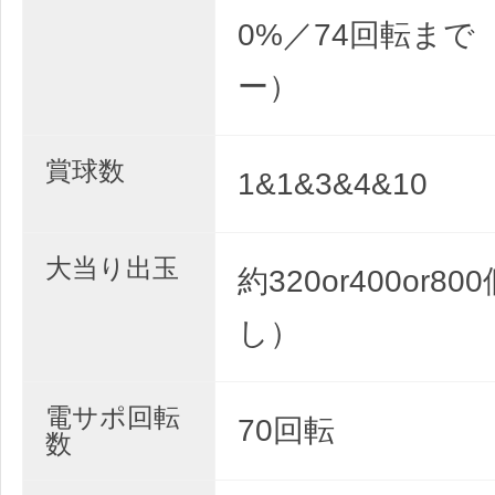
0%／74回転まで
ー）
賞球数
1&1&3&4&10
大当り出玉
約320or400or8
し）
電サポ回転
70回転
数