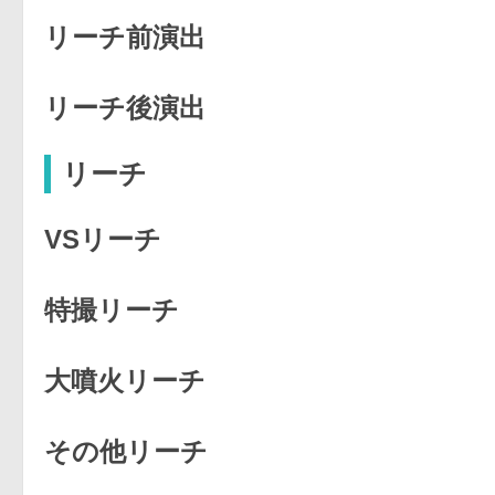
リーチ前演出
リーチ後演出
リーチ
VSリーチ
特撮リーチ
大噴火リーチ
その他リーチ