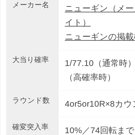
メーカー名
ニューギン（メー
イト）
ニューギンの掲載
大当り確率
1/77.10（通常時） 
（高確率時）
ラウンド数
4or5or10R×8カ
確変突入率
10%／74回転まで