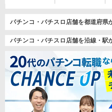
パチンコ・パチスロ店舗を都道府県
パチンコ・パチスロ店舗を沿線・駅