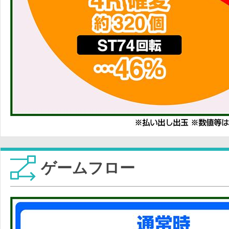
ゲームフロー