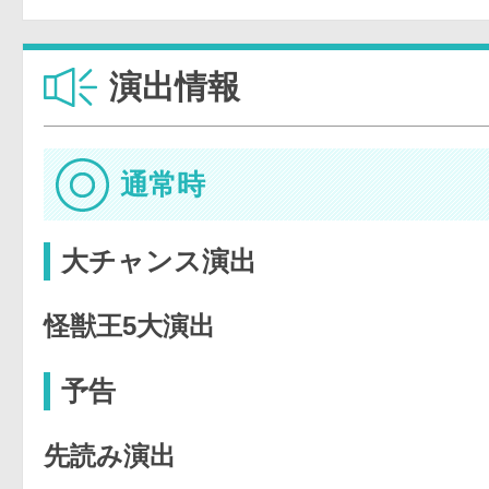
演出情報
通常時
大チャンス演出
怪獣王5大演出
予告
先読み演出