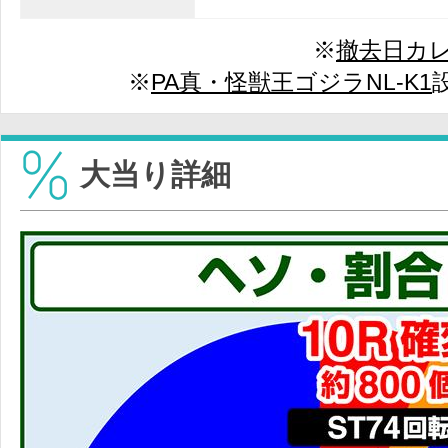
※
撤去日カ
※
PA真・怪獣王ゴジラNL-K1
大当り詳細