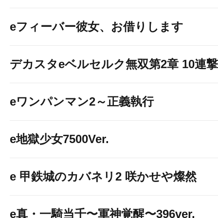
eフィーバー彼女、お借りします
デカスタeベルセルク無双第2章 10連撃V
eワンパンマン2～正義執行
e地獄少女7500Ver.
e 甲鉄城のカバネリ2 咲かせや燦然
e真・一騎当千〜軍神覚醒〜396ver.