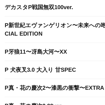
デカスタP戦国無双100ver.
P新世紀エヴァンゲリオン〜未来への咆
CIAL EDITION
P牙狼11〜冴島大河〜XX
P 犬夜叉3.0 大入り 甘SPEC
P真・花の慶次2〜漆黒の衝撃〜EXTRA 