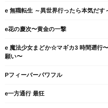
e 無職転生 ～異世界行ったら本気だす
e花の慶次〜黄金の一撃
e 魔法少女まどか☆マギカ3 時間遡行
願い〜
Pフィーバーパワフル
e一方通行 最狂