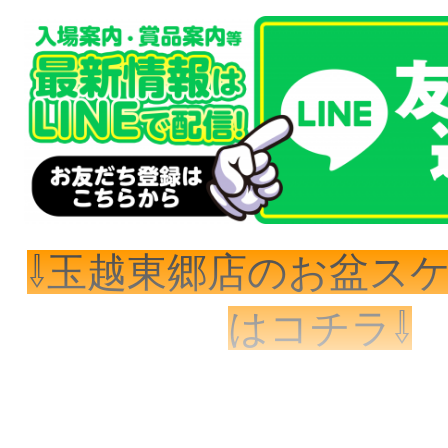
⇩玉越東郷店のお盆ス
はコチラ⇩