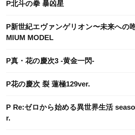
P北斗の拳 暴凶星
P新世紀エヴァンゲリオン〜未来への咆
MIUM MODEL
P真・花の慶次3 -黄金一閃-
P花の慶次 裂 蓮極129ver.
P Re:ゼロから始める異世界生活 season2
r.