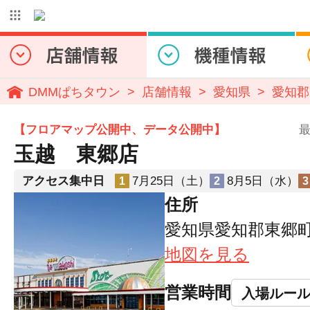
DMMぱちタウン
店舗情報
愛知県
愛知郡
【フロアマップ公開中、データ公開中】
最
玉越 東郷店
アクセス集中日
7月25日（土）
8月5日（水）
1
2
3
住所
愛知県愛知郡東郷町
地図を見る
営業時間
入場ルー