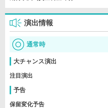
演出情報
通常時
大チャンス演出
注目演出
予告
保留変化予告