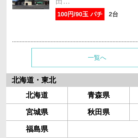
田…
100円/90玉 パチ
2台
一覧へ
北海道・東北
北海道
青森県
宮城県
秋田県
福島県