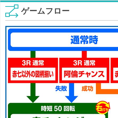
ゲームフロー