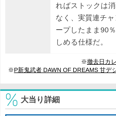
ればストックは消
なく、実質連チャ
ープしたまま90
しめる仕様だ。
※
撤去日カ
※
P新鬼武者 DAWN OF DREAMS 甘デ
大当り詳細