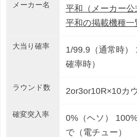
メーカー名
平和（メーカー公
平和の掲載機種一
大当り確率
1/99.9（通常時） 
確率時）
ラウンド数
2or3or10R×10
確変突入率
0%（ヘソ） 100
で（電チュー）