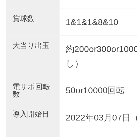
賞球数
1&1&1&8&10
大当り出玉
約200or300or1
し）
電サポ回転
50or10000回転
数
導入開始日
2022年03月07日