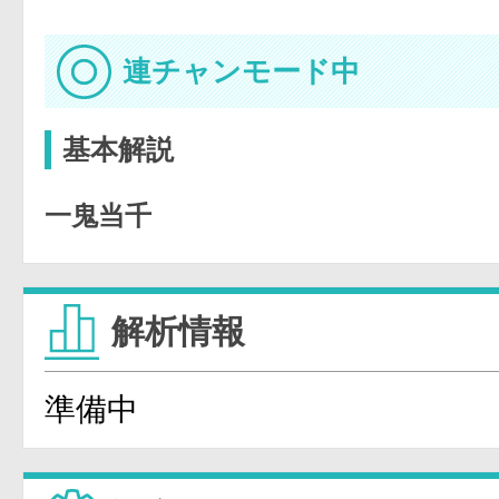
連チャンモード中
基本解説
一鬼当千
解析情報
準備中