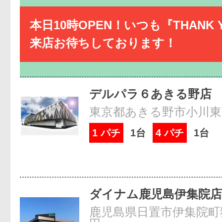
本日10時OPEN！いつも『THANK 
来店お待ちしております！
デルパラ６あきる野店
東京都あきる野市小川東1-
1 パチ
1台
4 パチ
1台
ダイナム鹿児島伊集院店
鹿児島県日置市伊集院町