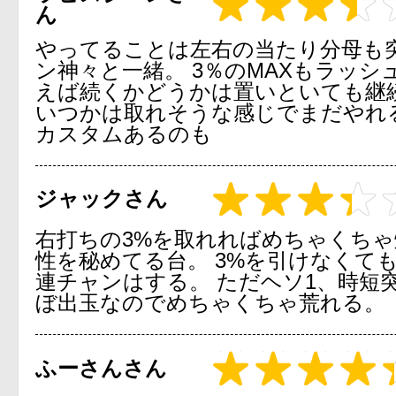
ん
やってることは左右の当たり分母も
ン神々と一緒。 3％のMAXもラッシ
えば続くかどうかは置いといても継続
いつかは取れそうな感じでまだやれ
カスタムあるのも
ジャックさん
右打ちの3%を取れればめちゃくちゃ
性を秘めてる台。 3%を引けなくて
連チャンはする。 ただヘソ1、時短
ぼ出玉なのでめちゃくちゃ荒れる。
ふーさんさん