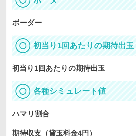
ボーダー
初当り1回あたりの期待出玉
初当り1回あたりの期待出玉
各種シミュレート値
ハマリ割合
期待収支（貸玉料金4円）