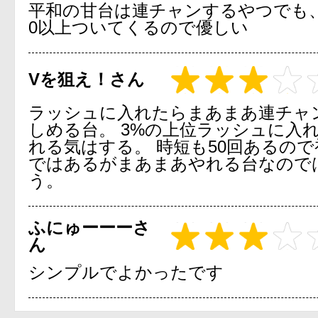
平和の甘台は連チャンするやつでも
0以上ついてくるので優しい
Vを狙え！さん
ラッシュに入れたらまあまあ連チャ
しめる台。 3%の上位ラッシュに入
れる気はする。 時短も50回あるの
ではあるがまあまあやれる台なので
う。
ふにゅーーーさ
ん
シンプルでよかったです