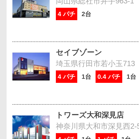
岡山県総社市井手963-1
4 パチ
2台
セイブゾーン
埼玉県行田市若小玉713
4 パチ
1台
0.4 パチ
1台
トワーズ大和深見店
神奈川県大和市深見西2-5