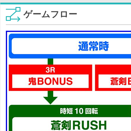
ゲームフロー