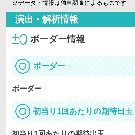
※データ・情報は独自調査によるものです
演出・解析情報
ボーダー情報
ボーダー
ボーダー
初当り1回あたりの期待出玉
初当り1回あたりの期待出玉