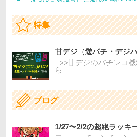
特集
甘デジ（遊パチ・デジ
>>甘デジのパチンコ機
ら
ブログ
1/27〜2/2の超絶ラッキ