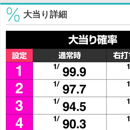
大当り詳細