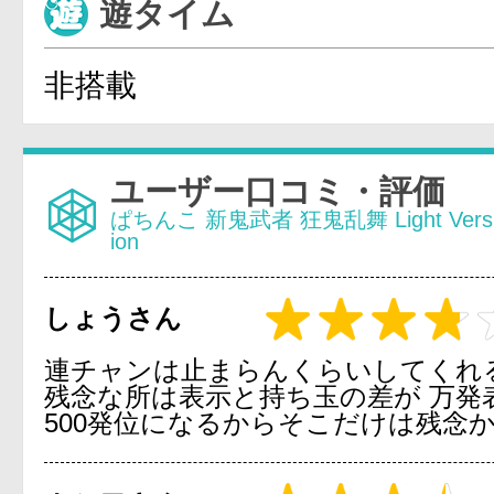
遊タイム
非搭載
ユーザー口コミ・評価
ぱちんこ 新鬼武者 狂鬼乱舞 Light Vers
ion
しょうさん
連チャンは止まらんくらいしてくれる
残念な所は表示と持ち玉の差が 万発
500発位になるからそこだけは残念