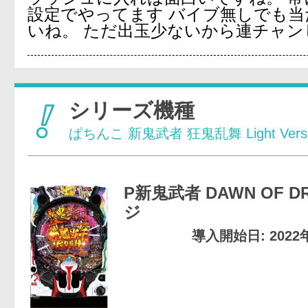
設定でやってます バイブ無しでも当
いね。 ただ出玉少ないから連チャン
シリーズ機種
ぱちんこ 新鬼武者 狂鬼乱舞 Light Versi
P新鬼武者 DAWN OF D
ジ
導入開始日: 2022