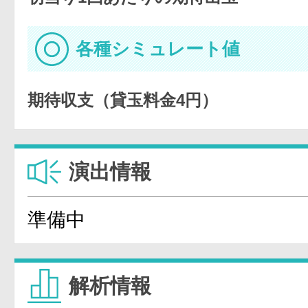
各種シミュレート値
期待収支（貸玉料金4円）
演出情報
準備中
解析情報