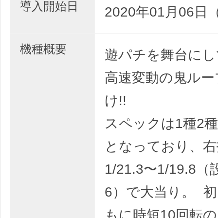
導入開始日
2020年01月06日
機種概要
遊パチを舞台にし
高速変動の鬼ルー
け!!
スペックは1種2
となっており、右
1/21.3〜1/19.
6）で大当り。 
もに時短10回転の