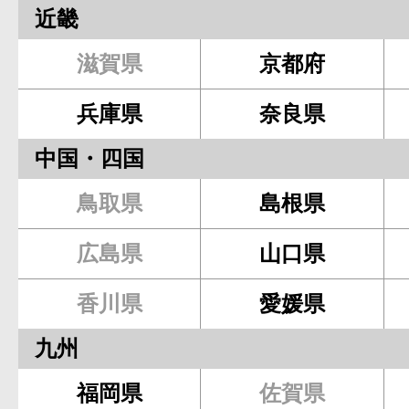
近畿
滋賀県
京都府
兵庫県
奈良県
中国・四国
鳥取県
島根県
広島県
山口県
香川県
愛媛県
九州
福岡県
佐賀県