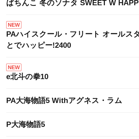
ぱちんこ 冬のソナタ SWEET W HAPPY 
NEW
PAハイスクール・フリート オールスタ
とでハッピー!2400
NEW
e北斗の拳10
PA大海物語5 Withアグネス・ラム
P大海物語5