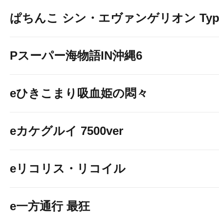
ぱちんこ シン・エヴァンゲリオン Typ
Pスーパー海物語IN沖縄6
eひきこまり吸血姫の悶々
eカケグルイ 7500ver
eリコリス・リコイル
e一方通行 最狂