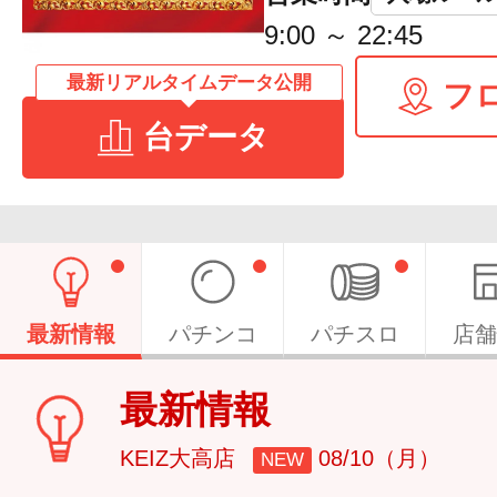
9:00 ～ 22:45
最新リアルタイムデータ公開
フ
台データ
最新情報
パチンコ
パチスロ
店舗
最新情報
KEIZ大高店
08/10（月）
NEW