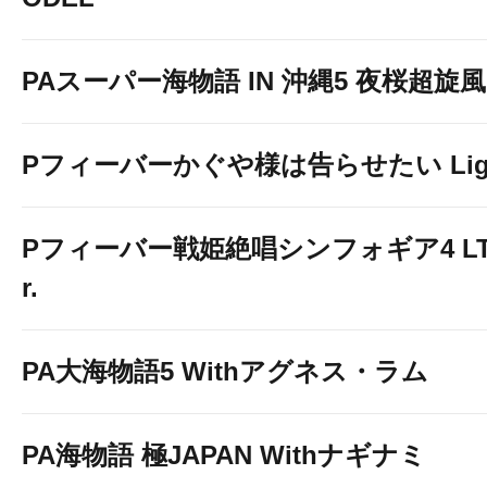
PAスーパー海物語 IN 沖縄5 夜桜超旋風 9
Pフィーバーかぐや様は告らせたい Light 
Pフィーバー戦姫絶唱シンフォギア4 LT-Li
r.
PA大海物語5 Withアグネス・ラム
PA海物語 極JAPAN Withナギナミ