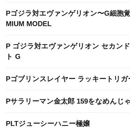
Pゴジラ対エヴァンゲリオン〜G細胞覚醒
MIUM MODEL
P ゴジラ対エヴァンゲリオン セカン
ト G
Pゴブリンスレイヤー ラッキートリガー
Pサラリーマン金太郎 159をなめんじゃね
PLTジューシーハニー極嬢