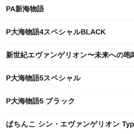
PA新海物語
P大海物語4スペシャルBLACK
新世紀エヴァンゲリオン〜未来への咆
P大海物語5スペシャル
P大海物語5 ブラック
ぱちんこ シン・エヴァンゲリオン Typ