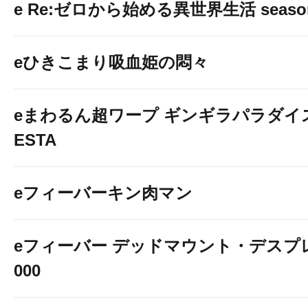
e Re:ゼロから始める異世界生活 seaso
eひきこまり吸血姫の悶々
eまわるん超ワープ ギンギラパラダイス V
ESTA
eフィーバーキン肉マン
eフィーバー デッドマウント・デスプレ
000