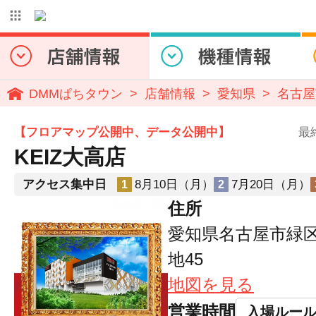
DMMぱちタウン
店舗情報
愛知県
名古屋
【フロアマップ公開中、データ公開中】
最
KEIZ大高店
アクセス集中日
8月10日（月）
7月20日（月）
1
2
住所
愛知県名古屋市緑
地45
地図を見る
営業時間
入場ルー