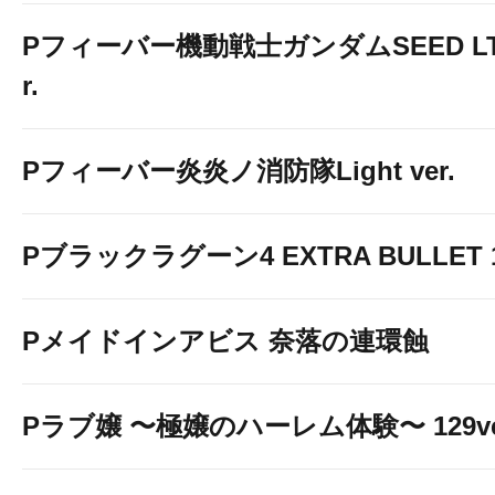
Pフィーバー機動戦士ガンダムSEED LT-Li
r.
Pフィーバー炎炎ノ消防隊Light ver.
Pブラックラグーン4 EXTRA BULLET 12
Pメイドインアビス 奈落の連環蝕
Pラブ嬢 〜極嬢のハーレム体験〜 129ve