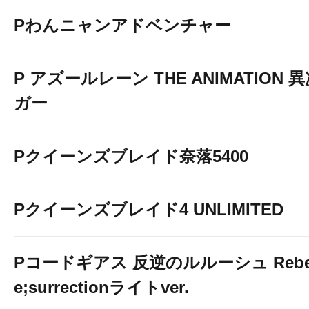
Pわんニャンアドベンチャー
P アズールレーン THE ANIMATION
ガー
Pクイーンズブレイド奈落5400
Pクイーンズブレイド4 UNLIMITED
Pコードギアス 反逆のルルーシュ Rebelli
e;surrectionライトver.