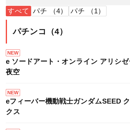
すべて
パチ （4）
パチ （1）
パチンコ（4）
NEW
e ソードアート・オンライン アリシ
夜空
NEW
eフィーバー機動戦士ガンダムSEED 
クス