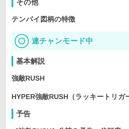
その他
テンパイ図柄の特徴
連チャンモード中
基本解説
強敵RUSH
HYPER強敵RUSH（ラッキートリガ
予告