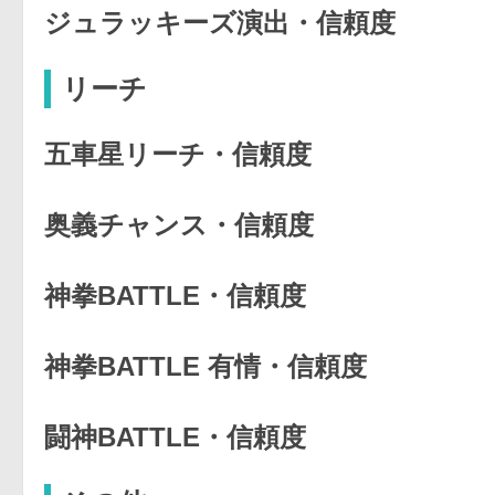
ジュラッキーズ演出・信頼度
リーチ
五車星リーチ・信頼度
奥義チャンス・信頼度
神拳BATTLE・信頼度
神拳BATTLE 有情・信頼度
闘神BATTLE・信頼度