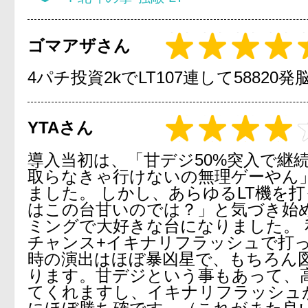
ゴマアザさん
4パチ投資2kでLT107連して58820
YTAさん
導入当初は、「甘デジ50%突入で継続率
取らなきゃ行けないの無理ゲーやん
ました。 しかし、あらゆるLT機を
はこの台甘いのでは？」と気づき始
ミングで大好きな台になりました。 
チャンス+イキナリフラッシュで打
時の演出はほぼ暴凶星で、もちろん
ります。甘デジという事もあって、
てくれますし、イキナリフラッシュ