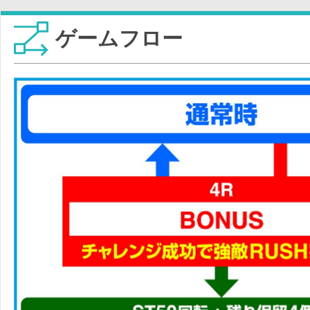
ゲームフロー