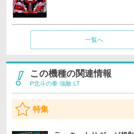
一覧へ
この機種の関連情報
P北斗の拳 強敵 LT
特集