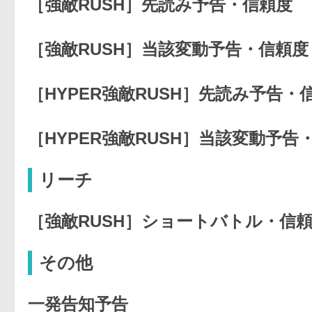
［強敵RUSH］先読み予告・信頼度
［強敵RUSH］当該変動予告・信頼度
［HYPER強敵RUSH］先読み予告・
［HYPER強敵RUSH］当該変動予告
リーチ
［強敵RUSH］ショートバトル・信
その他
一発告知予告