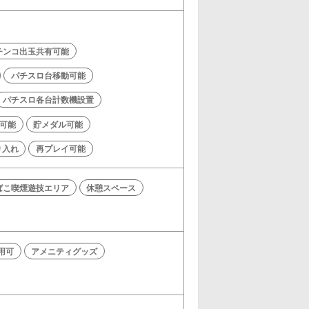
チンコ出玉共有可能
パチスロ台移動可能
パチスロ各台計数機設置
可能
貯メダル可能
り入れ
再プレイ可能
ばこ喫煙遊技エリア
休憩スペース
利用可
アメニティグッズ