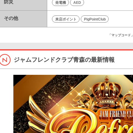
防災
発電機
AED
その他
来店ポイント
PigPointClub
「マップコード」
ジャムフレンドクラブ青森の最新情報