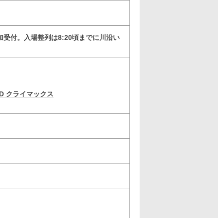
り参加受付。入場整列は8:20頃までに川沿い
D クライマックス