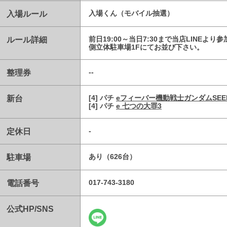
入場ルール
入場くん（モバイル抽選）
ルール詳細
前日19:00～当日7:30まで当店LINEよ
側立体駐車場1Fにてお並び下さい。
整理券
--
新台
[4] パチ
eフィーバー機動戦士ガンダムSEE
[4] パチ
e 七つの大罪3
定休日
-
駐車場
あり（626台）
電話番号
017-743-3180
公式HP/SNS