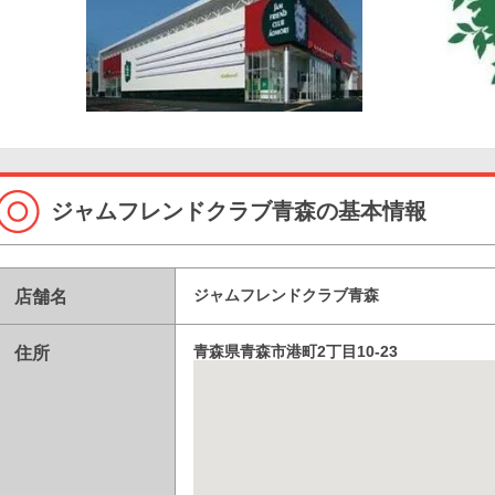
ジャムフレンドクラブ青森の基本情報
店舗名
ジャムフレンドクラブ青森
住所
青森県青森市港町2丁目10-23