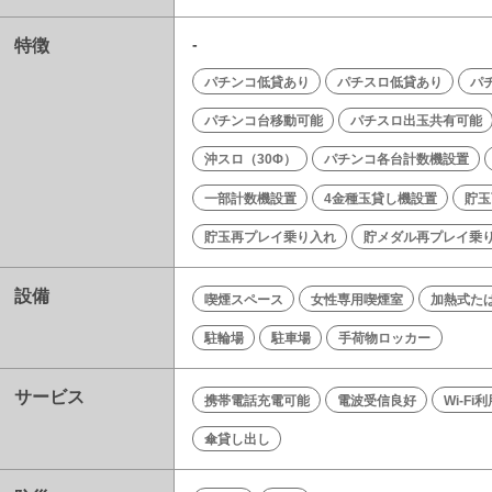
特徴
-
パチンコ低貸あり
パチスロ低貸あり
パ
パチンコ台移動可能
パチスロ出玉共有可能
沖スロ（30Φ）
パチンコ各台計数機設置
一部計数機設置
4金種玉貸し機設置
貯玉
貯玉再プレイ乗り入れ
貯メダル再プレイ乗
設備
喫煙スペース
女性専用喫煙室
加熱式た
駐輪場
駐車場
手荷物ロッカー
サービス
携帯電話充電可能
電波受信良好
Wi-Fi
傘貸し出し