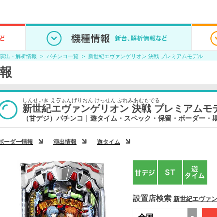
/演出・解析情報
パチンコ一覧
新世紀エヴァンゲリオン 決戦 プレミアムモデル
情報
しんせいき えゔぁんげりおん けっせん ぷれみあむもでる
新世紀エヴァンゲリオン 決戦 プレミアムモ
（甘デジ）パチンコ｜遊タイム・スペック・保留・ボーダー・
ボーダー情報
演出情報
遊タイム
設置店検索
新世紀エヴァン