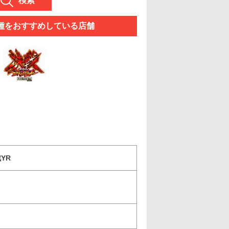
検索
種をおすすめしている店舗
YR