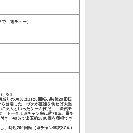
転まで（電チュー）
げる!!
当りの90％はST20回転or時短20回転
から登場したエヴァが使徒を倒せば大当
」に突入といったゲーム性だ。「決戦モ
転で、トータル連チャン率は約78％。電チ
付き、40％で出玉約1000個を獲得でき
し、時短200回転（連チャン率約87％）