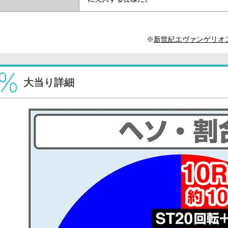
※
新世紀エヴァンゲリオン
大当り詳細