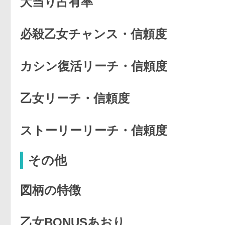
大当り占有率
必殺乙女チャンス・信頼度
カシン復活リーチ・信頼度
乙女リーチ・信頼度
ストーリーリーチ・信頼度
その他
図柄の特徴
乙女BONUSあおり