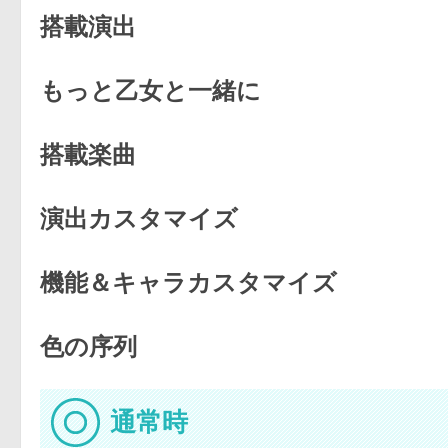
搭載演出
もっと乙女と一緒に
搭載楽曲
演出カスタマイズ
機能＆キャラカスタマイズ
色の序列
通常時