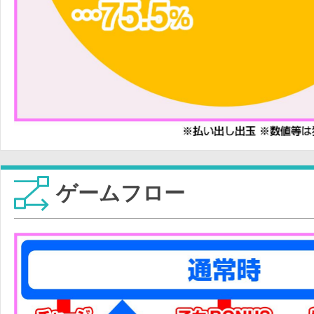
ゲームフロー