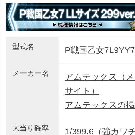
型式名
P戦国乙女7L9YY7
メーカー名
アムテックス（メ
サイト）
アムテックスの掲
大当り確率
1/399.6（強カ