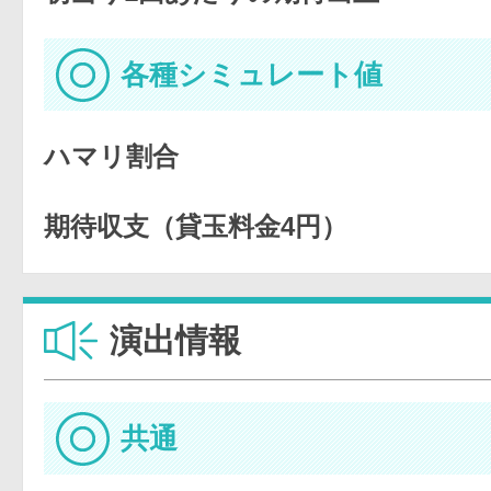
各種シミュレート値
ハマリ割合
期待収支（貸玉料金4円）
演出情報
共通