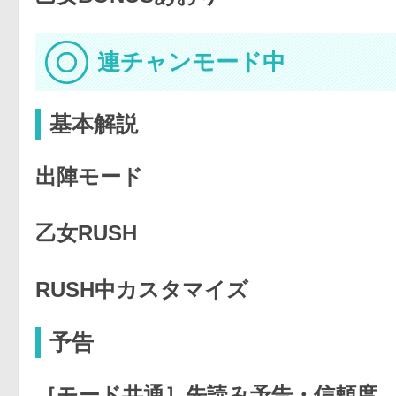
連チャンモード中
基本解説
出陣モード
乙女RUSH
RUSH中カスタマイズ
予告
［モード共通］先読み予告・信頼度