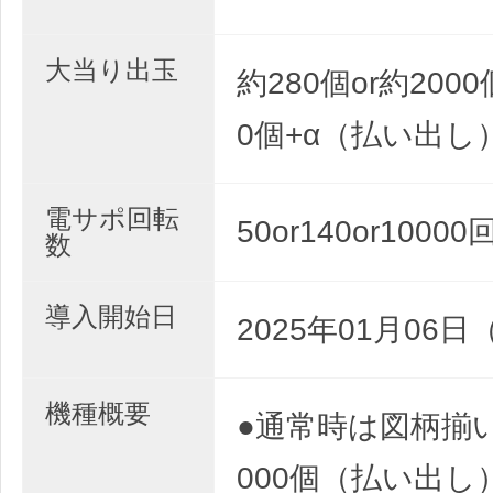
大当り出玉
約280個or約2000
0個+α（払い出し
電サポ回転
50or140or10000
数
導入開始日
2025年01月06日
機種概要
●通常時は図柄揃
000個（払い出し