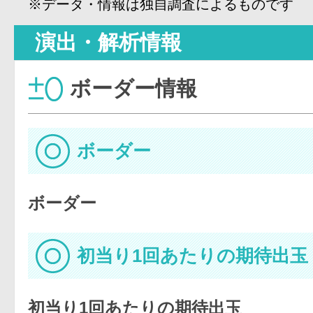
※データ・情報は独自調査によるものです
演出・解析情報
ボーダー情報
ボーダー
ボーダー
初当り1回あたりの期待出玉
初当り1回あたりの期待出玉