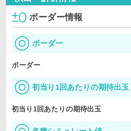
ボーダー情報
ボーダー
ボーダー
初当り1回あたりの期待出玉
初当り1回あたりの期待出玉
各種シミュレート値