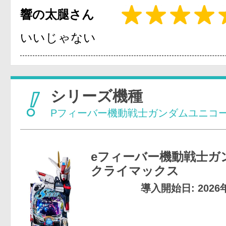
響の太腿さん
いいじゃない
シリーズ機種
Pフィーバー機動戦士ガンダムユニコーン再
eフィーバー機動戦士ガン
クライマックス
導入開始日: 2026