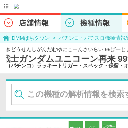
DMMぱちタウン
パチンコ・パチスロ機種情報
きどうせんしがんだむゆにこーんさいらい 99ばーじ
ーン再来 99ver.