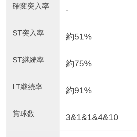
確変突入率
-
ST突入率
約51%
ST継続率
約75%
LT継続率
約91%
賞球数
3&1&1&4&10