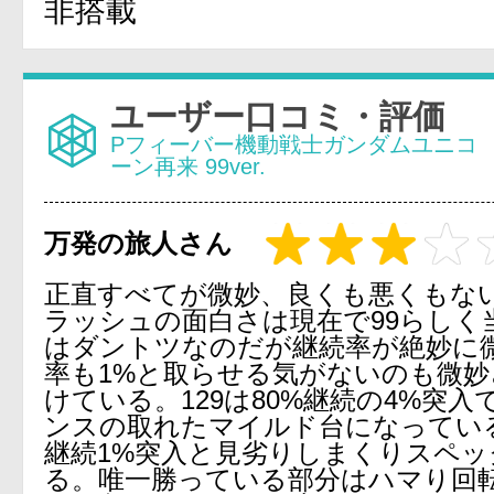
非搭載
ユーザー口コミ・評価
Pフィーバー機動戦士ガンダムユニコ
ーン再来 99ver.
万発の旅人さん
正直すべてが微妙、良くも悪くもな
ラッシュの面白さは現在で99らしく
はダントツなのだが継続率が絶妙に微
率も1%と取らせる気がないのも微妙
けている。129は80%継続の4%突
ンスの取れたマイルド台になっている
継続1%突入と見劣りしまくりスペ
る。唯一勝っている部分はハマり回転