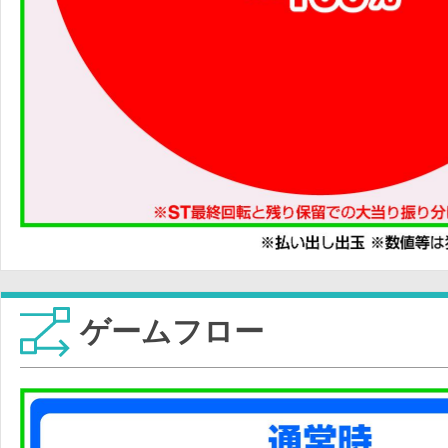
ゲームフロー