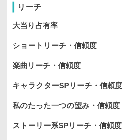
リーチ
大当り占有率
ショートリーチ・信頼度
楽曲リーチ・信頼度
キャラクターSPリーチ・信頼度
私のたった一つの望み・信頼度
ストーリー系SPリーチ・信頼度