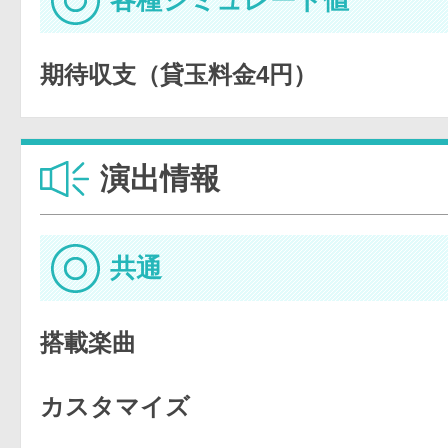
期待収支（貸玉料金4円）
演出情報
共通
搭載楽曲
カスタマイズ