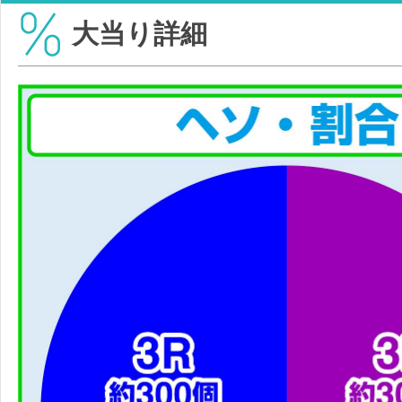
大当り詳細