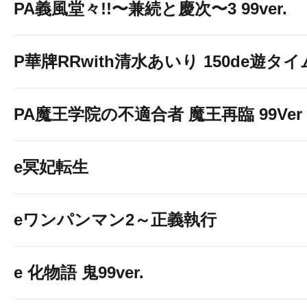
PA義風堂々!!〜兼続と慶次〜3 99ver.
P華牌RRwith清水あいり 150de遊タイ
PA魔王学院の不適合者 魔王再臨 99Ver
e冥妃転生
eワンパンマン2～正義執行
e 化物語 鬼99ver.