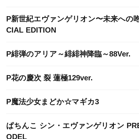
P新世紀エヴァンゲリオン〜未来への咆
CIAL EDITION
P緋弾のアリア～緋緋神降臨～88Ver.
P花の慶次 裂 蓮極129ver.
P魔法少女まどか☆マギカ3
ぱちんこ シン・エヴァンゲリオン PREM
ODEL