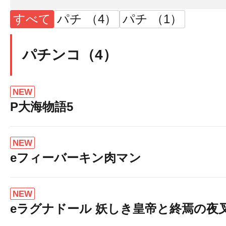
すべて
パチ （4）
パチ （1）
パチンコ（4）
NEW
P大海物語5
NEW
eフィーバーキン肉マン
NEW
eラグナドール 妖しき皇帝と終焉の夜