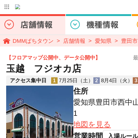
DMMぱちタウン
店舗情報
愛知県
豊田市
【フロアマップ公開中、データ公開中】
最
玉越 フジオカ店
アクセス集中日
7月25日（土）
8月4日（火）
1
2
3
住所
愛知県豊田市西中
1
地図を見る
営業時間
入場ルー