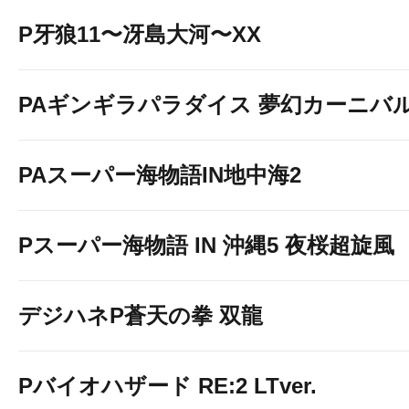
P牙狼11〜冴島大河〜XX
PAギンギラパラダイス 夢幻カーニバル 強
PAスーパー海物語IN地中海2
Pスーパー海物語 IN 沖縄5 夜桜超旋風
デジハネP蒼天の拳 双龍
Pバイオハザード RE:2 LTver.