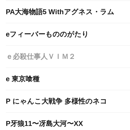
PA大海物語5 Withアグネス・ラム
eフィーバーもののがたり
ｅ必殺仕事人ＶＩＭ２
e 東京喰種
P にゃんこ大戦争 多様性のネコ
P牙狼11〜冴島大河〜XX