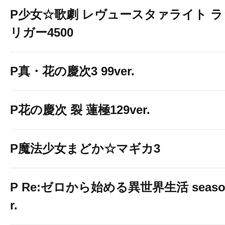
P少女☆歌劇 レヴュースタァライト 
リガー4500
P真・花の慶次3 99ver.
P花の慶次 裂 蓮極129ver.
P魔法少女まどか☆マギカ3
P Re:ゼロから始める異世界生活 season2
r.