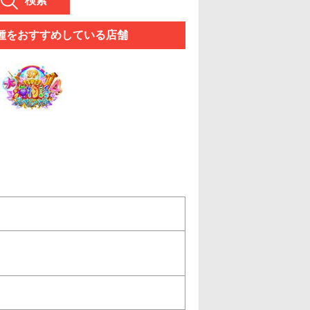
検索
種をおすすめしている店舗