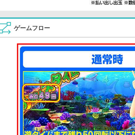
ゲームフロー