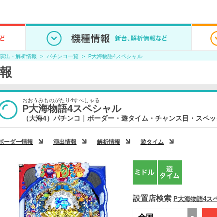
/演出・解析情報
パチンコ一覧
P大海物語4スペシャル
情報
おおうみものがたり4すぺしゃる
P大海物語4スペシャル
（大海4）パチンコ｜ボーダー・遊タイム・チャンス目・スペッ
ボーダー情報
演出情報
解析情報
遊タイム
設置店検索
P大海物語4ス