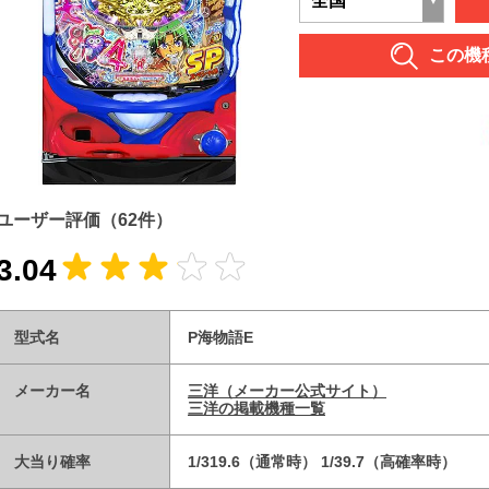
この機
ユーザー評価
（62件）
3.04
型式名
P海物語E
メーカー名
三洋（メーカー公式サイト）
三洋の掲載機種一覧
大当り確率
1/319.6（通常時） 1/39.7（高確率時）