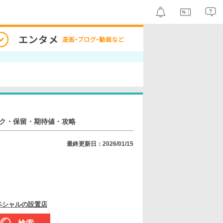
ク・保留・期待値・攻略
最終更新日：2026/01/15
ペシャルの設置店