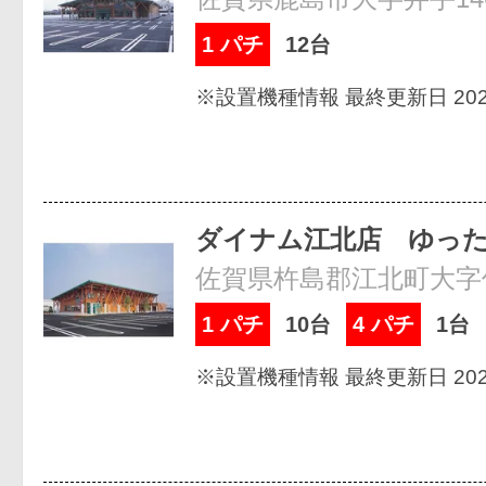
1 パチ
12台
※設置機種情報 最終更新日 2026
ダイナム江北店 ゆっ
佐賀県杵島郡江北町大字佐
1 パチ
10台
4 パチ
1台
※設置機種情報 最終更新日 2026