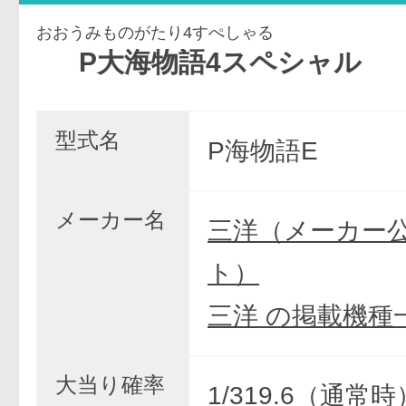
おおうみものがたり4すぺしゃる
大海物語4スペシャル
型式名
P海物語E
メーカー名
三洋（メーカー
ト）
三洋 の掲載機種
大当り確率
1/319.6（通常時）