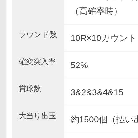
（高確率時）
ラウンド数
10R×10カウント
確変突入率
52%
賞球数
3&2&3&4&15
大当り出玉
約1500個（払い