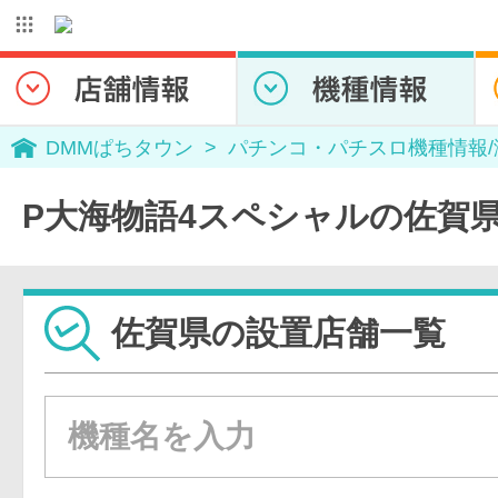
DMMぱちタウン
パチンコ・パチスロ機種情報
P大海物語4スペシャルの佐賀
佐賀県の設置店舗一覧