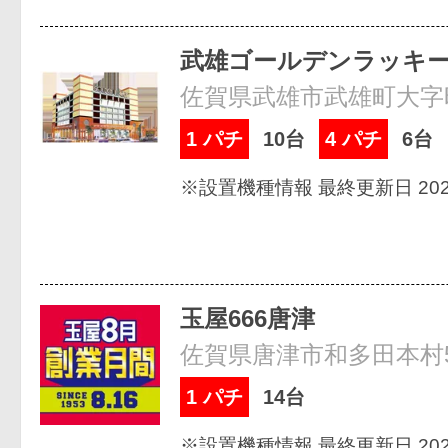
武雄ゴールデンラッキ
佐賀県武雄市武雄町大字昭
1 パチ
10台
4 パチ
6台
※設置機種情報 最終更新日 2026
玉屋666唐津
佐賀県唐津市和多田本村5
1 パチ
14台
※設置機種情報 最終更新日 2026