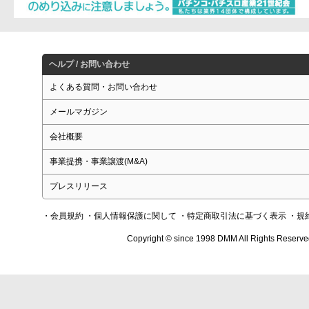
ヘルプ / お問い合わせ
よくある質問・お問い合わせ
メールマガジン
会社概要
事業提携・事業譲渡(M&A)
プレスリリース
・会員規約
・個人情報保護に関して
・特定商取引法に基づく表示
・規
Copyright © since 1998 DMM All Rights Reserve