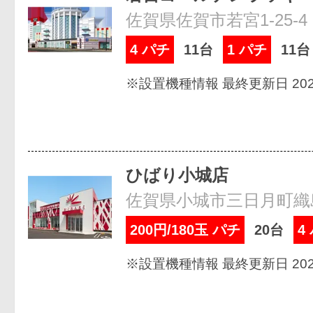
佐賀県佐賀市若宮1-25-
4 パチ
11台
1 パチ
11台
※設置機種情報 最終更新日 2026
ひばり小城店
佐賀県小城市三日月町織島
200円/180玉 パチ
20台
4
※設置機種情報 最終更新日 2026