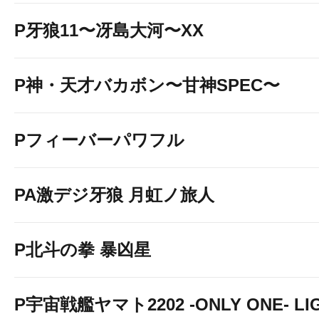
P牙狼11〜冴島大河〜XX
P神・天才バカボン〜甘神SPEC〜
Pフィーバーパワフル
PA激デジ牙狼 月虹ノ旅人
P北斗の拳 暴凶星
P宇宙戦艦ヤマト2202 -ONLY ONE- LI