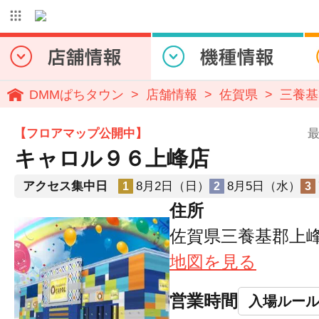
DMMぱちタウン
店舗情報
佐賀県
三養基
【フロアマップ公開中】
最
キャロル９６上峰店
アクセス集中日
8月2日（日）
8月5日（水）
1
2
3
住所
佐賀県三養基郡上峰町
地図を見る
営業時間
入場ルー