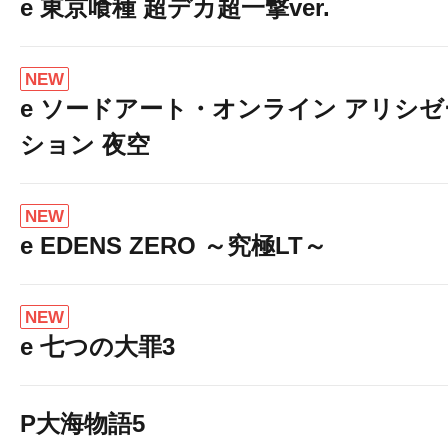
e 東京喰種 超デカ超一撃ver.
NEW
e ソードアート・オンライン アリシゼ
ション 夜空
NEW
e EDENS ZERO ～究極LT～
NEW
e 七つの大罪3
P大海物語5