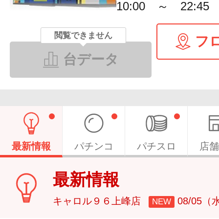
10:00 ～ 22:45
閲覧できません
フ
台データ
最新情報
パチンコ
パチスロ
店舗
最新情報
キャロル９６上峰店
08/05（
NEW