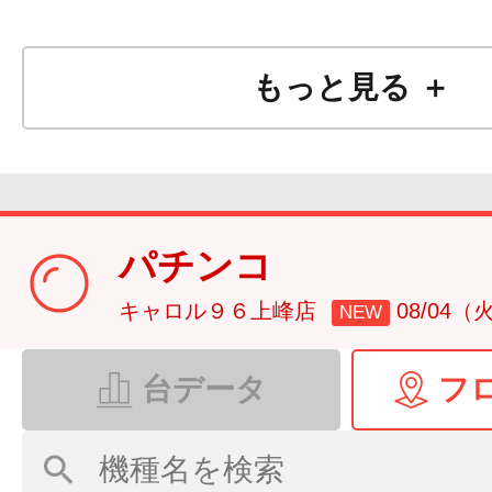
もっと見る ＋
パチンコ
キャロル９６上峰店
08/04（
NEW
台データ
フ