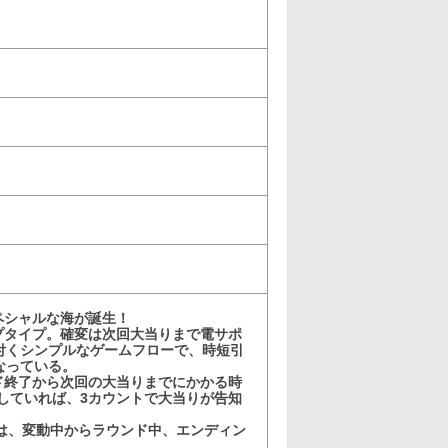
ペシャルな海が誕生！
プタイプ。確変は次回大当りまで電サポ
付くシンプルなゲームフローで、時短引
なっている。
ド終了から次回の大当りまでにかかる時
得していれば、3カウントで大当りが告知
は、変動中からラウンド中、エンディン