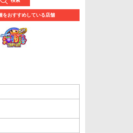
検索
種をおすすめしている店舗