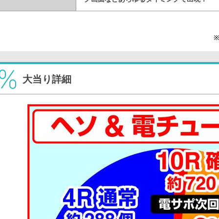
大当り詳細