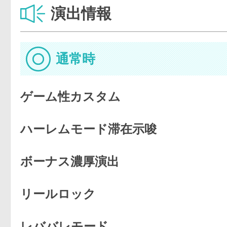
演出情報
通常時
ゲーム性カスタム
ハーレムモード滞在示唆
ボーナス濃厚演出
リールロック
レババレモード