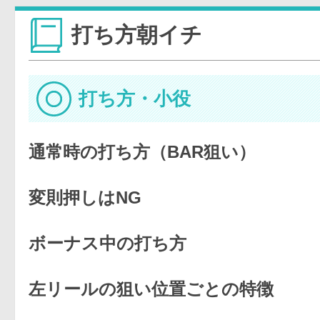
打ち方朝イチ
打ち方・小役
通常時の打ち方（BAR狙い）
変則押しはNG
ボーナス中の打ち方
左リールの狙い位置ごとの特徴