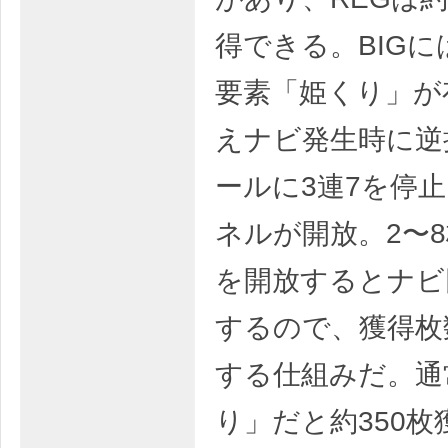
得できる。BIGに
要素「姫くり」が
えナビ発生時に逆
ールに3連7を停
ネルが開放。2〜
を開放するとナビ
するので、獲得枚
する仕組みだ。通
り」だと約350枚