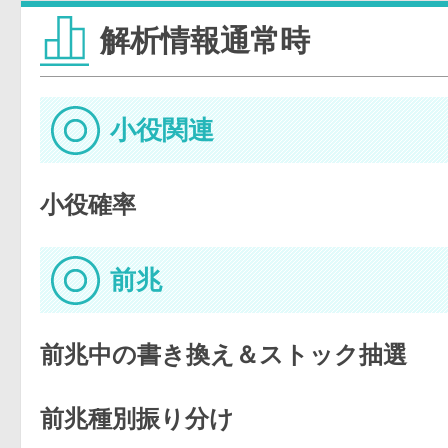
解析情報通常時
小役関連
小役確率
前兆
前兆中の書き換え＆ストック抽選
前兆種別振り分け