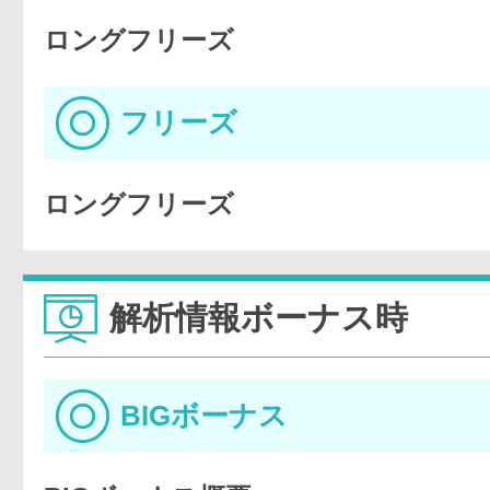
ロングフリーズ
フリーズ
ロングフリーズ
解析情報ボーナス時
BIGボーナス