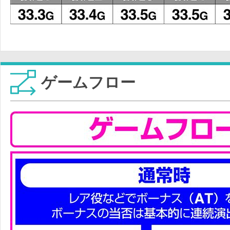
ゲームフロー