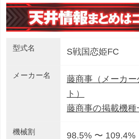
型式名
S戦国恋姫FC
メーカー名
藤商事（メーカー
ト）
藤商事の掲載機種
機械割
98.5% 〜 109.