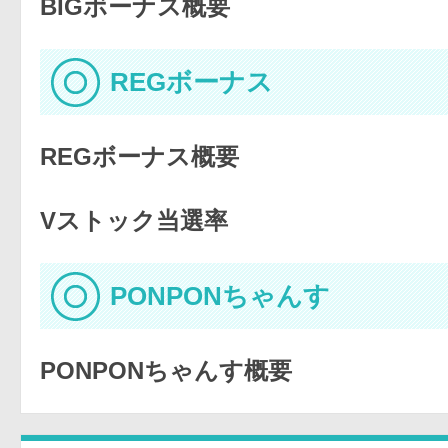
BIGボーナス概要
REGボーナス
REGボーナス概要
Vストック当選率
PONPONちゃんす
PONPONちゃんす概要