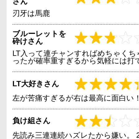
さん
刃牙は馬鹿
ブルーレットを
砕けさん
LT入って連チャンすればめちゃくち
ったが確率重すぎるから気軽には打
LT大好きさん
左が苦痛すぎるが右は最高に面白い
負け組さん
先読み三連連続ハズレたから嫌い。 2.7%