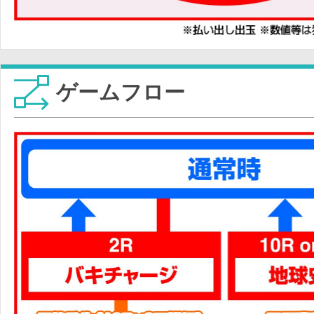
ゲームフロー