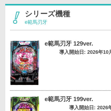
シリーズ機種
e範馬刃牙
e範馬刃牙 129ver.
導入開始日: 2026年1
e範馬刃牙 199ver.
導入開始日: 2026