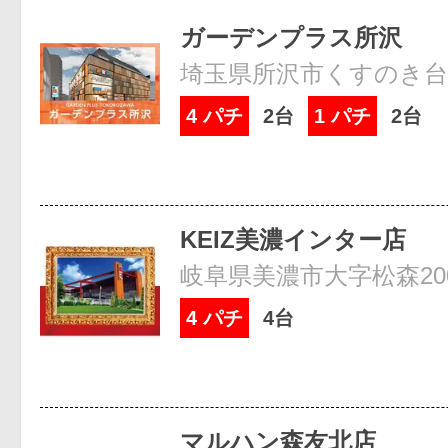
ガーデンプラス所沢
埼玉県所沢市くすのき台1-
4 パチ
2台
1 パチ
2台
KEIZ美濃インター店
岐阜県美濃市大字松森200-
4 パチ
4台
マルハン森友北店