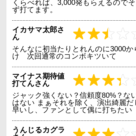
くらべれば、3,000発もらえるので
ず打てます。
イカサマ太郎さ
ん
そんなに初当たりとれんのに3000
け 次回通常のコンボキツいて
マイナス期待値
打てんさん
ジャック強くない？信頼度80%？な
はない まぁそれを除く、演出綺麗だ
早いし、ファンとして偶に打ちたい
うんじるカグラ