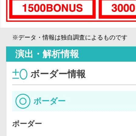
※データ・情報は独自調査によるものです
演出・解析情報
ボーダー情報
ボーダー
ボーダー