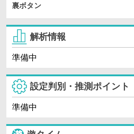
裏ボタン
解析情報
準備中
設定判別・推測ポイント
準備中