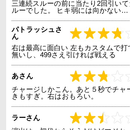
三連続スルーの前に当たり2回引い
ルーでした。 ヒキ弱には向かない…
パトラッシュさ
ん
右は最高に面白い 左もカスタムで打
無いし、499さえ引ければ戦える
あさん
チャージしかこん。あと５秒でチャ
きもすぎ。右はおもろい。
ラーさん