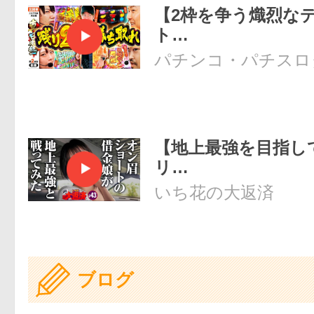
【2枠を争う熾烈な
ト…
パチンコ・パチスロ
【地上最強を目指し
リ…
いち花の大返済
ブログ