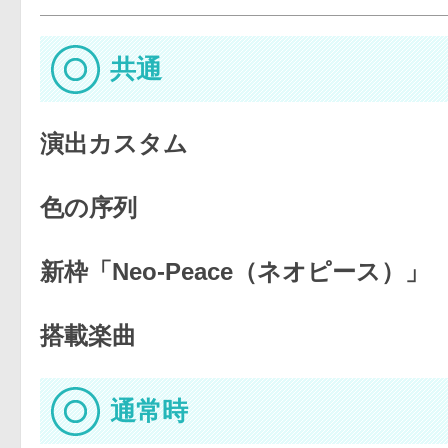
共通
演出カスタム
色の序列
新枠「Neo-Peace（ネオピース）」
搭載楽曲
通常時