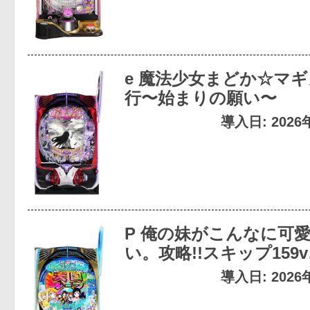
e 魔法少女まどか☆マギ
行〜始まりの願い〜
導入日: 202
P 俺の妹がこんなに可
い。攻略!!スキップ159
導入日: 202