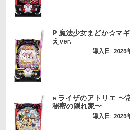
P 魔法少女まどか☆マギ
えver.
導入日: 202
e ライザのアトリエ 〜
秘密の隠れ家〜
導入日: 202