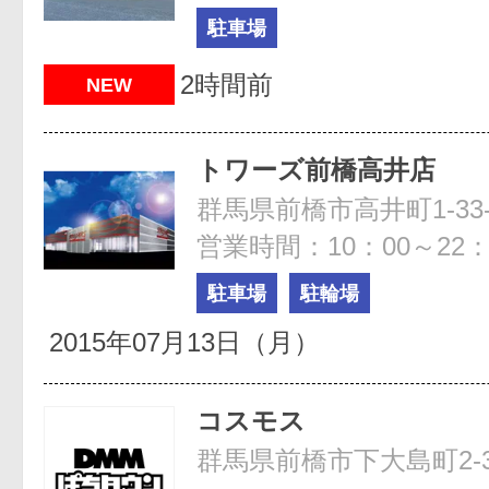
駐車場
2時間前
NEW
トワーズ前橋高井店
群馬県前橋市高井町1-33-
営業時間：10：00～22：
駐車場
駐輪場
2015年07月13日（月）
コスモス
群馬県前橋市下大島町2-