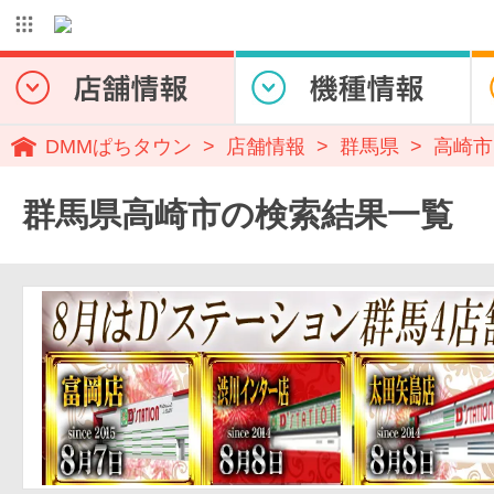
DMMぱちタウン
店舗情報
群馬県
高崎市
群馬県高崎市の検索結果一覧