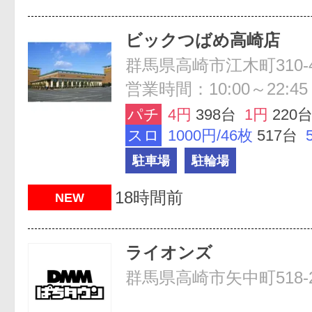
ビックつばめ高崎店
群馬県高崎市江木町310-
営業時間：10:00～22:45
パチ
4円
398台
1円
220
スロ
1000円/46枚
517台
駐車場
駐輪場
18時間前
NEW
ライオンズ
群馬県高崎市矢中町518-