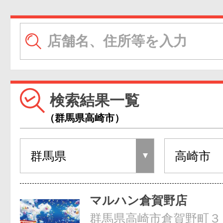
検索結果一覧
（群馬県高崎市）
マルハン倉賀野店
群馬県高崎市倉賀野町３