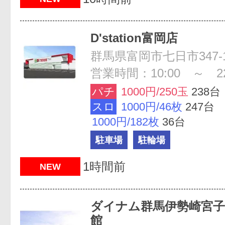
D'station富岡店
群馬県富岡市七日市347-
営業時間：10:00 ～ 22
パチ
1000円/250玉
238台
スロ
1000円/46枚
247台
1000円/182枚
36台
駐車場
駐輪場
1時間前
NEW
ダイナム群馬伊勢崎宮
館