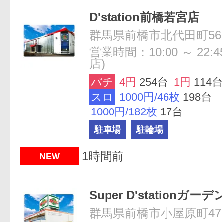
D'station前橋若宮店
群馬県前橋市北代田町567
営業時間：10:00 ～ 22:4
店)
パチ
4円
254台
1円
114
スロ
1000円/46枚
198台
1000円/182枚
17台
駐車場
駐輪場
1時間前
NEW
Super D'stationガ
群馬県前橋市小屋原町472