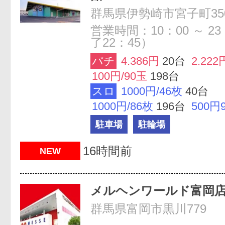
群馬県伊勢崎市宮子町35
営業時間：10：00 ～ 23
了22：45）
パチ
4.386円
20台
2.222
100円/90玉
198台
スロ
1000円/46枚
40台
1000円/86枚
196台
500円
駐車場
駐輪場
16時間前
NEW
メルヘンワールド富岡
群馬県富岡市黒川779