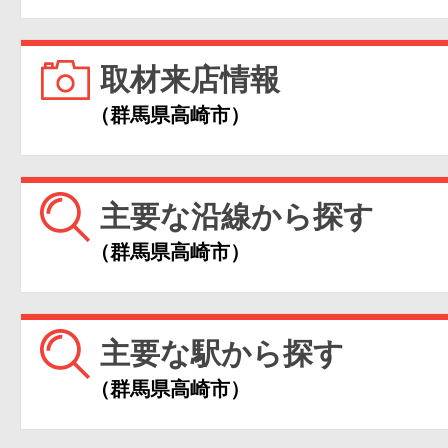
取材来店情報
（群馬県高崎市）
主要な沿線から探す
（群馬県高崎市）
主要な駅から探す
（群馬県高崎市）