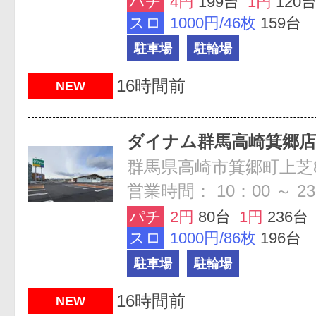
パチ
4円
199台
1円
120
スロ
1000円/46枚
159台
駐車場
駐輪場
16時間前
NEW
ダイナム群馬高崎箕郷
群馬県高崎市箕郷町上芝8
営業時間： 10：00 ～ 23
パチ
2円
80台
1円
236台
スロ
1000円/86枚
196台
駐車場
駐輪場
16時間前
NEW