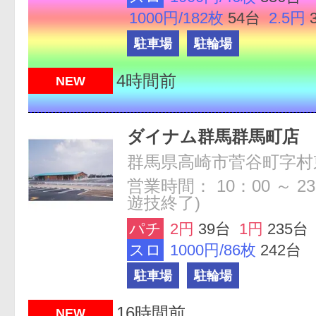
1000円/182枚
54台
2.5円
駐車場
駐輪場
4時間前
NEW
ダイナム群馬群馬町店
群馬県高崎市菅谷町字村東
営業時間： 10：00 ～ 23：
遊技終了)
パチ
2円
39台
1円
235台
スロ
1000円/86枚
242台
駐車場
駐輪場
16時間前
NEW