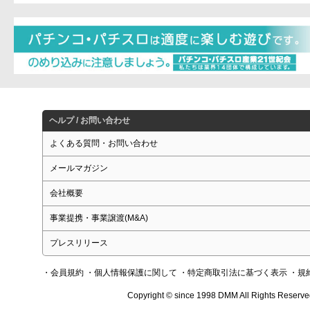
ヘルプ / お問い合わせ
よくある質問・お問い合わせ
メールマガジン
会社概要
事業提携・事業譲渡(M&A)
プレスリリース
・会員規約
・個人情報保護に関して
・特定商取引法に基づく表示
・規
Copyright © since 1998 DMM All Rights Reserve