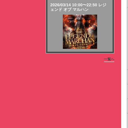
2026/03/14 10:00〜22:50 レジ
ェンド オブ マルハン
一覧へ