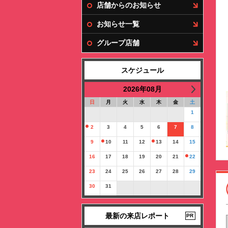
店舗からのお知らせ
お知らせ一覧
グループ店舗
スケジュール
2026年08月
日
月
火
水
木
金
土
1
2
3
4
5
6
7
8
9
10
11
12
13
14
15
16
17
18
19
20
21
22
23
24
25
26
27
28
29
30
31
最新の来店レポート
PR