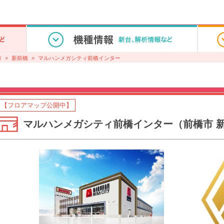
市
新前橋
マルハンメガシティ前橋インター
【フロアマップ公開中】
マルハンメガシティ前橋インター（前橋市 