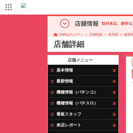
店舗情報
群馬県
前橋
DMMぱちタウン
店舗詳細
店舗メニュー
基本情報
最新情報
機種情報（パチンコ）
機種情報（パチスロ）
看板スタッフ
来店レポート