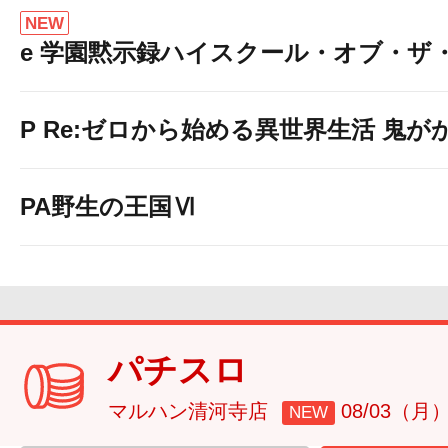
NEW
e 学園黙示録ハイスクール・オブ・ザ
P Re:ゼロから始める異世界生活 鬼がかり 
PA野生の王国Ⅵ
パチスロ
マルハン清河寺店
08/03（月
NEW