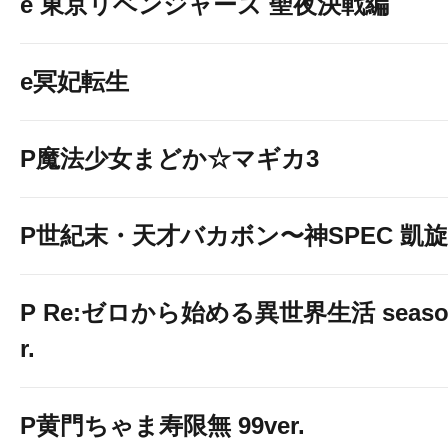
e 東京リベンジャーズ 聖夜決戦編
e冥妃転生
P魔法少女まどか☆マギカ3
P世紀末・天才バカボン〜神SPEC 凱旋〜9
P Re:ゼロから始める異世界生活 season2
r.
P黄門ちゃま寿限無 99ver.