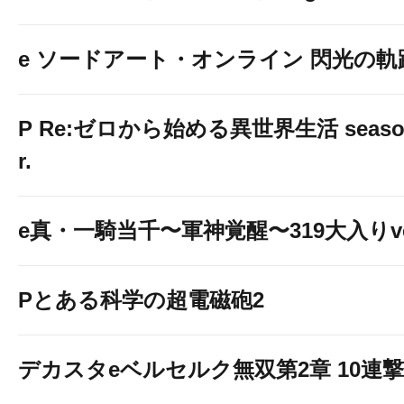
e ソードアート・オンライン 閃光の軌
P Re:ゼロから始める異世界生活 season2
r.
e真・一騎当千〜軍神覚醒〜319大入りve
Pとある科学の超電磁砲2
デカスタeベルセルク無双第2章 10連撃V