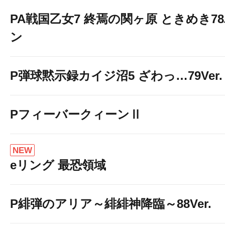
PA戦国乙女7 終焉の関ヶ原 ときめき7
ン
P弾球黙示録カイジ沼5 ざわっ…79Ver.
PフィーバークィーンⅡ
NEW
eリング 最恐領域
P緋弾のアリア～緋緋神降臨～88Ver.