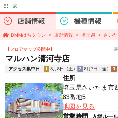
DMMぱちタウン
店舗情報
埼玉県
さいた
【フロアマップ公開中】
最
マルハン清河寺店
アクセス集中日
8月8日（土）
8月7日（金）
1
2
3
住所
埼玉県さいたま市
83番地5
地図を見る
営業時間
入場ルー