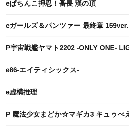
eぱちんこ押忍！番長 漢の頂
eガールズ＆パンツァー 最終章 159ver.
P宇宙戦艦ヤマト2202 -ONLY ONE- LIGH
e86-エイティシックス-
e虚構推理
P 魔法少女まどか☆マギカ3 キュゥべえv