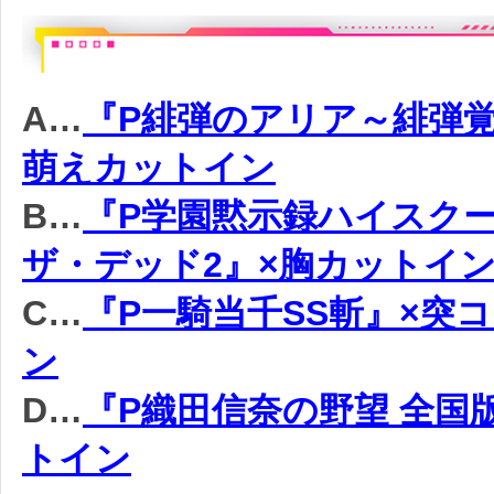
A…
『P緋弾のアリア～緋弾覚
萌えカットイン
B…
『P学園黙示録ハイスク
ザ・デッド2』×胸カットイ
C…
『P一騎当千SS斬』×突
ン
D…
『P織田信奈の野望 全国
トイン