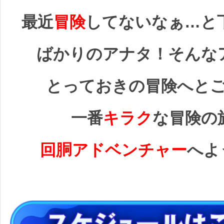
最近
冒険
してないなぁ…と
ばかりのアナタ！そんな
とっておきの冒険へと
一番
キラク
な冒険の
回胴アドベンチャー
へよ