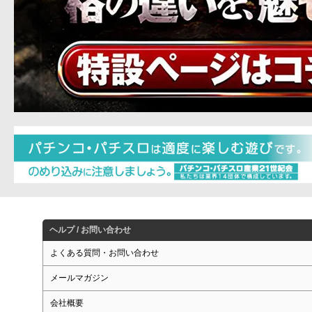
ヘルプ / お問い合わせ
よくある質問・お問い合わせ
メールマガジン
会社概要