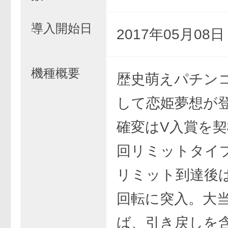
導入開始日
2017年05月08
機種概要
歴史萌えパチン
して恋姫夢想が
確変はV入賞を契
回リミットタイ
リミット到達後は
回転に突入。大
ば、引き戻しを