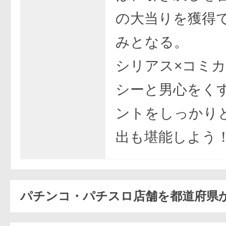
の大当りを獲得
みとなる。
シリアス×コミカ
シーと男心をく
ントをしっかり
出も堪能しよう
パチンコ・パチスロ店舗を都道府県