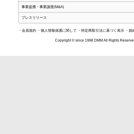
事業提携・事業譲渡(M&A)
プレスリリース
・会員規約
・個人情報保護に関して
・特定商取引法に基づく表示
・規
Copyright © since 1998 DMM All Rights Reserve