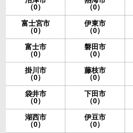
（0）
（0）
富士宮市
伊東市
（0）
（0）
富士市
磐田市
（0）
（0）
掛川市
藤枝市
（0）
（0）
袋井市
下田市
（0）
（0）
湖西市
伊豆市
（0）
（0）