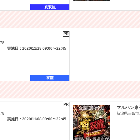
真双龍
PR
78
実施日：2020/11/28 09:00〜22:45
双龍
PR
マルハン東
78
新潟県三条市三
実施日：2020/11/08 09:00〜22:45