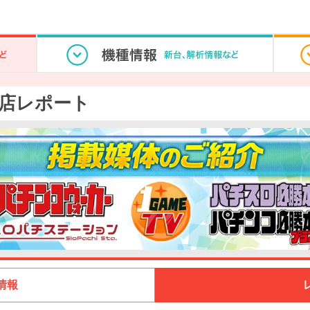
店レポート
情報