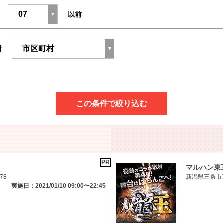
以前
村
この条件で絞り込む
PR
マルハン東
78
新潟県三条市三
実施日：2021/01/10 09:00〜22:45