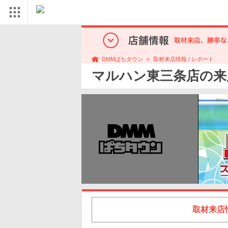
取材来店情報 / レポート
DMMぱちタウン
マルハン東三条店の来
取材来店