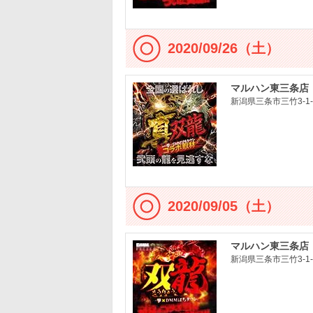
2020/09/26（土）
マルハン東三条店
新潟県三条市三竹3-1-
2020/09/05（土）
マルハン東三条店
新潟県三条市三竹3-1-