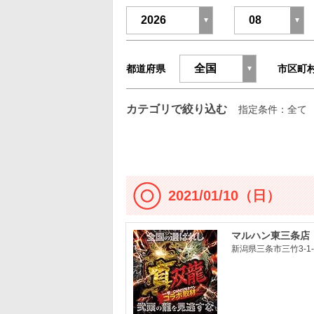
都道府県
市区町
カテゴリで絞り込む
指定条件：全て
2021/01/10（日）
マルハン東三条店
新潟県三条市三竹3-1-