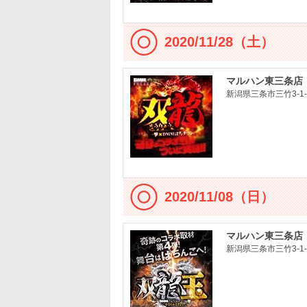
2020/11/28（土）
マルハン東三条店
新潟県三条市三竹3-1-
2020/11/08（日）
マルハン東三条店
新潟県三条市三竹3-1-