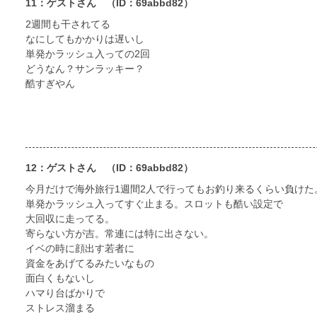
11：ゲストさん
（ID：69abbd82）
2週間も干されてる
なにしてもかかりは遅いし
単発かラッシュ入っての2回
どうなん？サンラッキー？
酷すぎやん
12：ゲストさん
（ID：69abbd82）
今月だけで海外旅行1週間2人で行ってもお釣り来るくらい負けた
単発かラッシュ入ってすぐ止まる。スロットも酷い設定で
大回収に走ってる。
寄らない方が吉。常連には特に出さない。
イベの時に顔出す若者に
資金をあげてるみたいなもの
面白くもないし
ハマり台ばかりで
ストレス溜まる