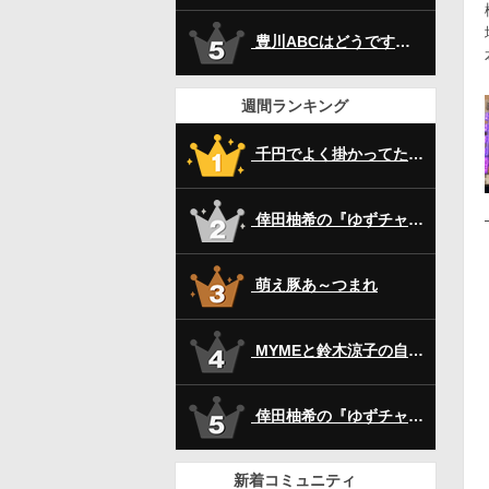
豊川ABCはどうですか！？
週間ランキング
千円でよく掛かってた123のジャグラー？
倖田柚希の『ゆずチャット』その２!!
萌え豚あ～つまれ
MYMEと鈴木涼子の自由奔放チャット
倖田柚希の『ゆずチャット』
新着コミュニティ