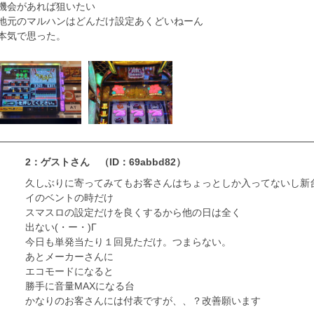
機会があれば狙いたい
地元のマルハンはどんだけ設定あくどいねーん
本気で思った。
2：ゲストさん
（ID：69abbd82）
久しぶりに寄ってみてもお客さんはちょっとしか入ってないし新
イのベントの時だけ
スマスロの設定だけを良くするから他の日は全く
出ない(・ー・)Г
今日も単発当たり１回見ただけ。つまらない。
あとメーカーさんに
エコモードになると
勝手に音量MAXになる台
かなりのお客さんには付表ですが、、？改善願います