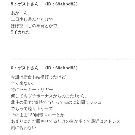
5：ゲストさん
（ID：69abbd82）
あかーん
二日少し遊んだだけで
ほぼ空回しの単発とかで
5イカれた
6：ゲストさん
（ID：69abbd82）
今週は新台も結構打ったけど
全く来ない。
特にラッキートリガー
何してもプチポーナスからのまた1から。
北斗の拳4で激熱で当たってるのに幻闘ラッシュ
でもって繰り上がって
そのまま130回転スルーとか
あまりにただ回させてるだけの台が多くて最近はストレス
割に合わない