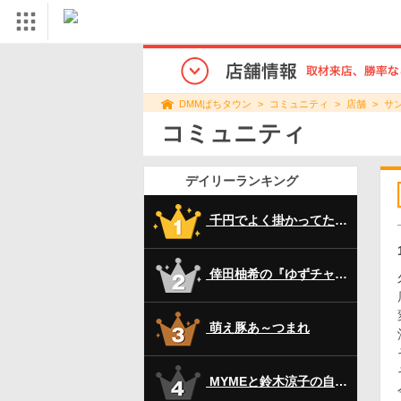
コミュニティ
店舗
サ
DMMぱちタウン
コミュニティ
デイリーランキング
千円でよく掛かってた123のジャグラー？
倖田柚希の『ゆずチャット』その２!!
萌え豚あ～つまれ
MYMEと鈴木涼子の自由奔放チャット