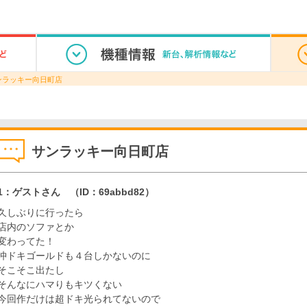
ンラッキー向日町店
サンラッキー向日町店
1：ゲストさん
（ID：69abbd82）
久しぶりに行ったら
店内のソファとか
変わってた！
沖ドキゴールドも４台しかないのに
そこそこ出たし
そんなにハマりもキツくない
今回作だけは超ドキ光られてないので